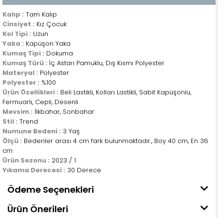
Kalıp :
Tam Kalıp
Cinsiyet :
Kız Çocuk
Kol Tipi :
Uzun
Yaka :
Kapüşon Yaka
Kumaş Tipi :
Dokuma
Kumaş Türü :
İç Astarı Pamuklu, Dış Kısmı Polyester
Materyal :
Polyester
Polyester :
%100
Ürün Özellikleri :
Beli Lastikli, Kolları Lastikli, Sabit Kapüşonlu,
Fermuarlı, Cepli, Desenli
Mevsim :
İlkbahar, Sonbahar
Stil :
Trend
Numune Bedeni :
3 Yaş
Ölçü :
Bedenler arası 4 cm fark bulunmaktadır., Boy 40 cm, En 36
cm
Ürün Sezonu :
2023 / 1
Yıkama Derecesi :
30 Derece
Ödeme Seçenekleri
Ürün Önerileri