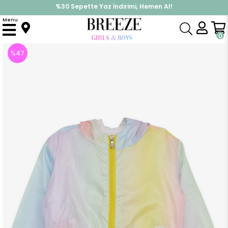
%30 Sepette Yaz İndirimi, Hemen Al!
İndirimlere ek %10 İndirimi Kap, Hemen Üye Ol!
Menu
Anasayfa
Kız Çocuk
Üst Giyim
Mont
Kız Bebek Yağmurluk Renkli Karışık Renk (2 Yaş)
0
%
47
İndirim