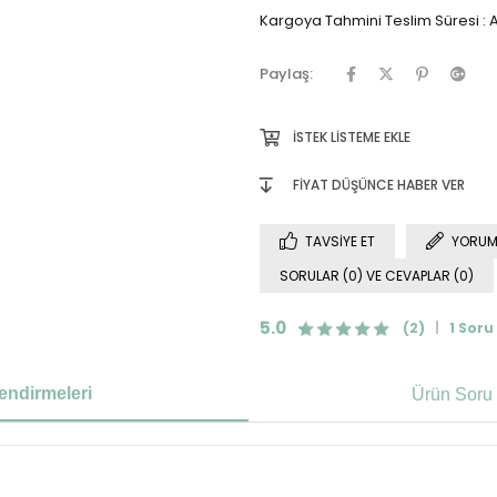
Kargoya Tahmini Teslim Süresi
:
A
Paylaş:
İSTEK LISTEME EKLE
FIYAT DÜŞÜNCE HABER VER
TAVSIYE ET
YORUM
SORULAR (0) VE CEVAPLAR (0)
5.0
(2)
1 Soru
endirmeleri
Ürün Soru 