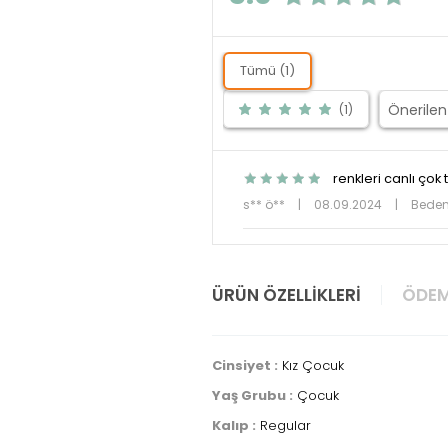
Tümü (1)
(1)
renkleri canlı çok t
s** ö**
|
08.09.2024
|
Beden
ÜRÜN ÖZELLIKLERI
ÖDEM
Cinsiyet :
Kız Çocuk
Yaş Grubu :
Çocuk
Kalıp :
Regular