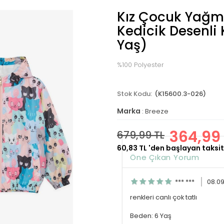
Kız Çocuk Yağmu
Kedicik Desenli 
Yaş)
%100 Polyester
(K15600.3-026)
Marka
:
Breeze
364,99 
679,99 TL
60,83 TL
'den başlayan taksit
Öne Çıkan Yorum
*** ***
08.0
renkleri canlı çok tatlı
Beden: 6 Yaş