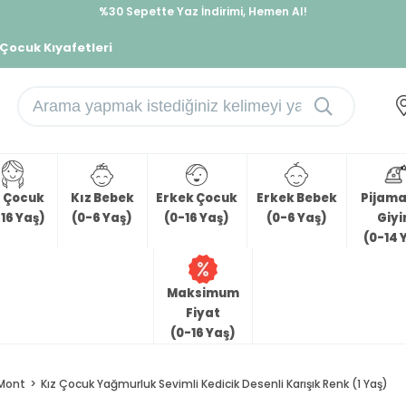
%30 Sepette Yaz İndirimi, Hemen Al!
İndirimlere ek %10 İndirimi Kap, Hemen Üye Ol!
 Çocuk Kıyafetleri
z Çocuk
Kız Bebek
Erkek Çocuk
Erkek Bebek
Pijama 
16 Yaş)
(0-6 Yaş)
(0-16 Yaş)
(0-6 Yaş)
Giy
(0-14 
Maksimum
Fiyat
(0-16 Yaş)
Mont
Kız Çocuk Yağmurluk Sevimli Kedicik Desenli Karışık Renk (1 Yaş)