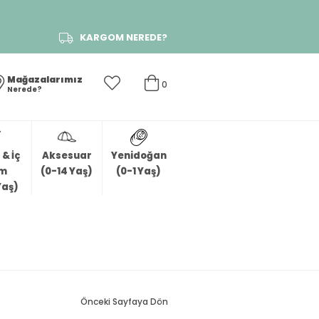
KARGOM NEREDE?
Mağazalarımız
0
Nerede?
& İç
Aksesuar
Yenidoğan
im
(0-14 Yaş)
(0-1 Yaş)
Yaş)
Önceki Sayfaya Dön