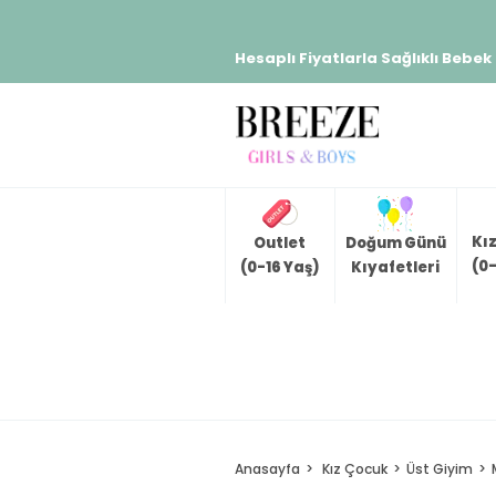
Hesaplı Fiyatlarla Sağlıklı Bebek
Kı
Outlet
Doğum Günü
(0-
(0-16 Yaş)
Kıyafetleri
Anasayfa
Kız Çocuk
Üst Giyim