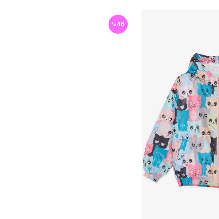
%
46
İndirim