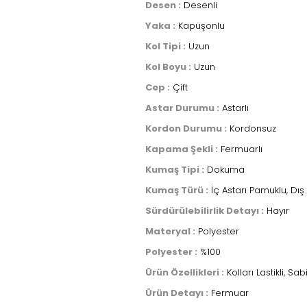
Desen :
Desenli
Yaka :
Kapüşonlu
Kol Tipi :
Uzun
Kol Boyu :
Uzun
Cep :
Çift
Astar Durumu :
Astarlı
Kordon Durumu :
Kordonsuz
Kapama Şekli :
Fermuarlı
Kumaş Tipi :
Dokuma
Kumaş Türü :
İç Astarı Pamuklu, Dış
Sürdürülebilirlik Detayı :
Hayır
Materyal :
Polyester
Polyester :
%100
Ürün Özellikleri :
Kolları Lastikli, Sa
Ürün Detayı :
Fermuar