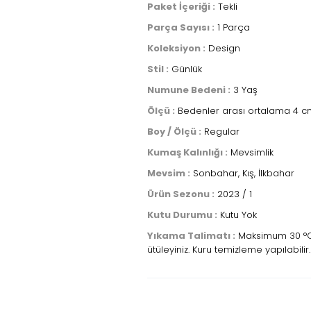
Paket İçeriği :
Tekli
Parça Sayısı :
1 Parça
Koleksiyon :
Design
Stil :
Günlük
Numune Bedeni :
3 Yaş
Ölçü :
Bedenler arası ortalama 4 cm
Boy / Ölçü :
Regular
Kumaş Kalınlığı :
Mevsimlik
Mevsim :
Sonbahar, Kış, İlkbahar
Ürün Sezonu :
2023 / 1
Kutu Durumu :
Kutu Yok
Yıkama Talimatı :
Maksimum 30 °C s
ütüleyiniz. Kuru temizleme yapılabilir.