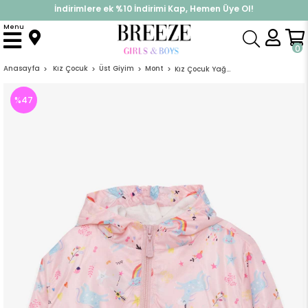
İndirimlere ek %10 İndirimi Kap, Hemen Üye Ol!
%30 Sepette Yaz İndirimi, Hemen Al!
Menu
0
Anasayfa
Kız Çocuk
Üst Giyim
Mont
Kız Çocuk Yağmurluk Unicorn Somon (4 Yaş)
%
47
İndirim