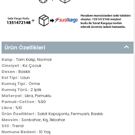
Ürün Özellikleri
Kalıp :
Tam Kalıp, Normal
Cinsiyet :
Kız Çocuk
Desen :
Baskılı
Kol Tipi :
Uzun
Kumaş Tipi :
Örme
Kumaş Türü :
2 İplik
Materyal :
Likra, Pamuklu
Pamuk-Cotton :
%90
Likra :
%10
Ürün Özellikleri :
Sabit Kapüşonlu, Fermuarlı, Baskılı
Mevsim :
Sonbahar, Kış, İlkbahar
Stil :
Trend
Numune Bedeni :
10 Yaş