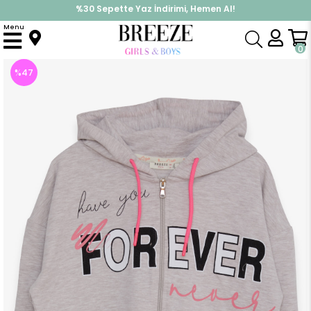
%30 Sepette Yaz İndirimi, Hemen Al!
İndirimlere ek %10 İndirimi Kap, Hemen Üye Ol!
Menu
Anasayfa
Kız Çocuk
Üst Giyim
Hırka
Kız Çocuk Yazı Baskılı Kapüşonlu Hırka Bej Melanj (11 Yaş)
0
%
47
İndirim