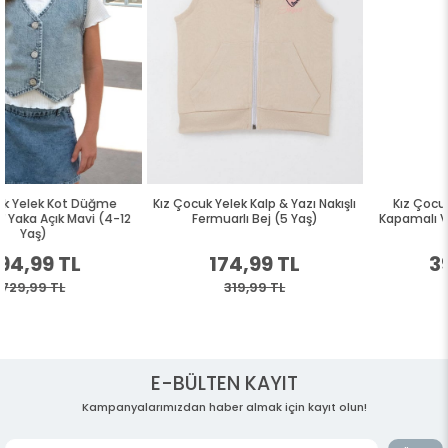
Kız Çocuk Yelek Kalp & Yazı Nakışlı
Kız Çocuk Yelek Kot Düğme
Fermuarlı Bej (5 Yaş)
Kapamalı V Yaka Açık Mavi (4-12
Yaş)
174,99 TL
394,99 TL
319,99 TL
729,99 TL
E-BÜLTEN KAYIT
Kampanyalarımızdan haber almak için kayıt olun!