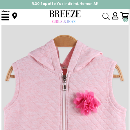
%30 Sepette Yaz İndirimi, Hemen Al!
İndirimlere ek %10 İndirimi Kap, Hemen Üye Ol!
Menu
Anasayfa
Kız Çocuk
Üst Giyim
Yelek
Kız Çocuk Yelek Desenli Somon (3 Yaş)
0