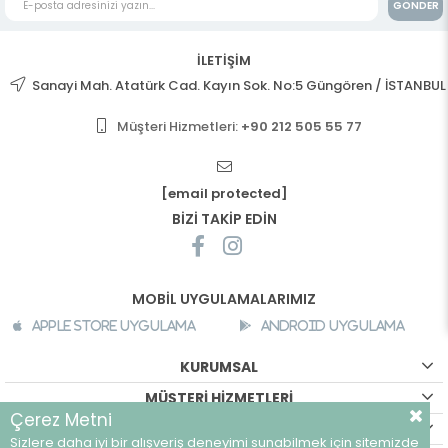
GÖNDER
İLETİŞİM
Sanayi Mah. Atatürk Cad. Kayın Sok. No:5 Güngören / İSTANBUL
Müşteri Hizmetleri:
+90 212 505 55 77
[email protected]
BİZİ TAKİP EDİN
MOBİL UYGULAMALARIMIZ
Apple Store Uygulama
Android Uygulama
KURUMSAL
MÜŞTERİ HİZMETLERİ
Çerez Metni
ALIŞVERİŞ BİLGİLERİ
Sizlere daha iyi bir alışveriş deneyimi sunabilmek için sitemizde