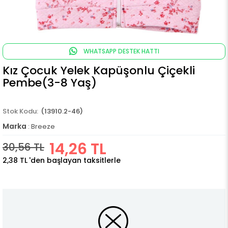
WHATSAPP DESTEK HATTI
Kız Çocuk Yelek Kapüşonlu Çiçekli
Pembe(3-8 Yaş)
(13910.2-46)
Marka
:
Breeze
14,26 TL
30,56 TL
2,38 TL
'den başlayan taksitlerle