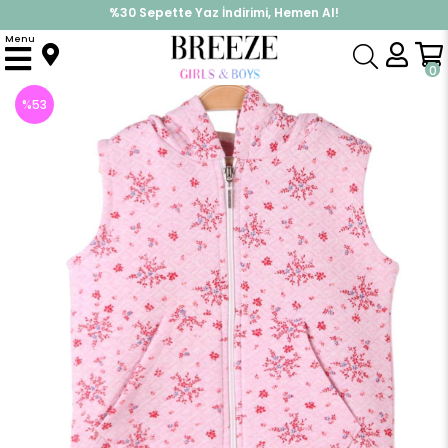
%30 Sepette Yaz İndirimi, Hemen Al!
İndirimlere ek %10 İndirimi Kap, Hemen Üye Ol!
Menu
Anasayfa
Kız Çocuk
Üst Giyim
Yelek
Kız Çocuk Yelek Kapüşonlu Çiçekli Pembe(3-8 Yaş)
0
%
53
İndirim