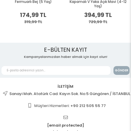
Fermuarlı Bej (5 Yaş)
Kapamalı V Yaka Açık Mavi (4-12
Yaş)
174,99 TL
394,99 TL
319,99 TL
729,99 TL
E-BÜLTEN KAYIT
Kampanyalarımızdan haber almak için kayıt olun!
GÖNDER
İLETİŞİM
Sanayi Mah. Atatürk Cad. Kayın Sok. No:5 Güngören / İSTANBUL
Müşteri Hizmetleri:
+90 212 505 55 77
[email protected]