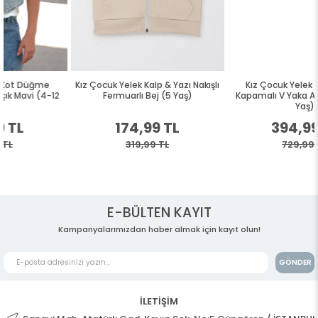
Kız Çocuk Yelek Kalp & Yazı Nakışlı
Kız Çocuk Yelek Kot Düğme
Fermuarlı Bej (5 Yaş)
Kapamalı V Yaka Açık Mavi (4-12
Yaş)
174,99 TL
394,99 TL
319,99 TL
729,99 TL
E-BÜLTEN KAYIT
Kampanyalarımızdan haber almak için kayıt olun!
GÖNDER
İLETİŞİM