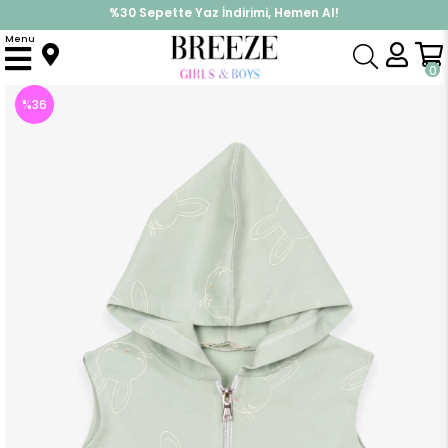
%30 Sepette Yaz İndirimi, Hemen Al!
İndirimlere ek %10 İndirimi Kap, Hemen Üye Ol!
Menu
Anasayfa
Kız Çocuk
Üst Giyim
Yelek
Kız Çocuk Yelek Kapüşonlu Fermuarlı Mint Yeşili (4 Yaş)
0
%
36
İndirim