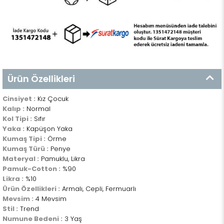
Ürün Özellikleri
Cinsiyet :
Kız Çocuk
Kalıp :
Normal
Kol Tipi :
Sıfır
Yaka :
Kapüşon Yaka
Kumaş Tipi :
Örme
Kumaş Türü :
Penye
Materyal :
Pamuklu, Likra
Pamuk-Cotton :
%90
Likra :
%10
Ürün Özellikleri :
Armalı, Cepli, Fermuarlı
Mevsim :
4 Mevsim
Stil :
Trend
Numune Bedeni :
3 Yaş