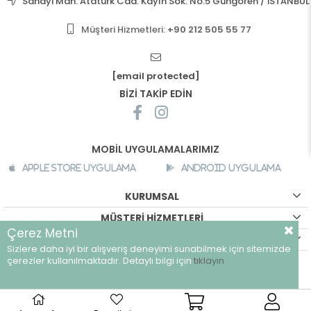
Sanayi Mah. Atatürk Cad. Kayın Sok. No:5 Güngören / İSTANBUL
Müşteri Hizmetleri:
+90 212 505 55 77
[email protected]
BİZİ TAKİP EDİN
MOBİL UYGULAMALARIMIZ
Apple Store Uygulama
Android Uygulama
KURUMSAL
MÜŞTERİ HİZMETLERİ
Çerez Metni
ALIŞVERİŞ BİLGİLERİ
Sizlere daha iyi bir alışveriş deneyimi sunabilmek için sitemizde
©
breeze.com.tr - Tüm hakları saklıdır.
çerezler kullanılmaktadır. Detaylı bilgi için
tıklayın