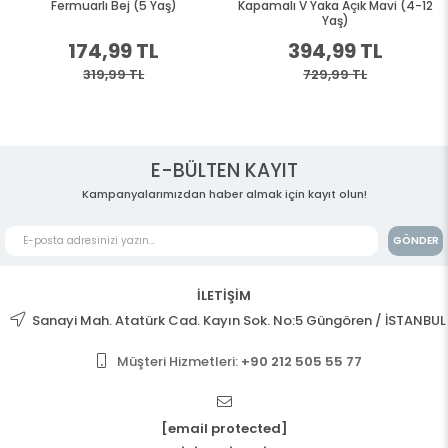
Fermuarlı Bej (5 Yaş)
Kapamalı V Yaka Açık Mavi (4-12
Yaş)
174,99 TL
394,99 TL
319,99 TL
729,99 TL
E-BÜLTEN KAYIT
Kampanyalarımızdan haber almak için kayıt olun!
GÖNDER
İLETİŞİM
Sanayi Mah. Atatürk Cad. Kayın Sok. No:5 Güngören / İSTANBUL
Müşteri Hizmetleri:
+90 212 505 55 77
[email protected]