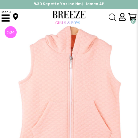
%30 Sepette Yaz İndirimi, Hemen Al!
İndirimlere ek %10 İndirimi Kap, Hemen Üye Ol!
Menu
Anasayfa
Kız Çocuk
Üst Giyim
Yelek
Kız Çocuk Yelek Kapüşonlu Somon (3-8 Yaş)
0
%
34
İndirim