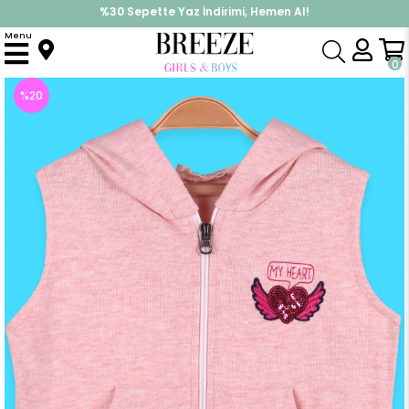
%30 Sepette Yaz İndirimi, Hemen Al!
İndirimlere ek %10 İndirimi Kap, Hemen Üye Ol!
Menu
Anasayfa
Kız Çocuk
Üst Giyim
Yelek
Kız Çocuk Yelek Pullu Nakışlı Fermuarlı Cepli Somon (3 Yaş)
0
%
20
İndirim