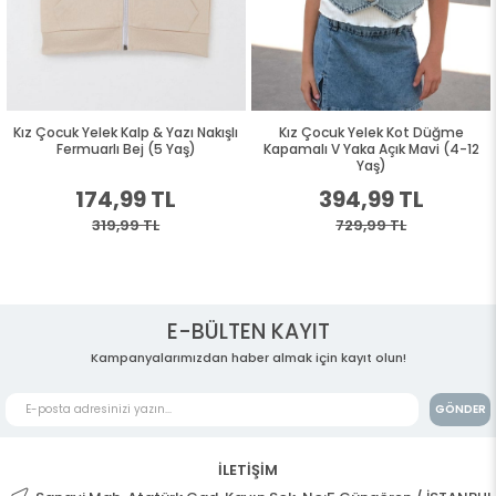
Kız Çocuk Yelek Kalp & Yazı Nakışlı
Kız Çocuk Yelek Kot Düğme
Fermuarlı Bej (5 Yaş)
Kapamalı V Yaka Açık Mavi (4-12
Yaş)
174,99 TL
394,99 TL
319,99 TL
729,99 TL
E-BÜLTEN KAYIT
Kampanyalarımızdan haber almak için kayıt olun!
GÖNDER
İLETİŞİM