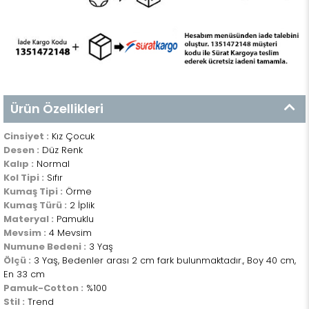
Ürün Özellikleri
Cinsiyet :
Kız Çocuk
Desen :
Düz Renk
Kalıp :
Normal
Kol Tipi :
Sıfır
Kumaş Tipi :
Örme
Kumaş Türü :
2 İplik
Materyal :
Pamuklu
Mevsim :
4 Mevsim
Numune Bedeni :
3 Yaş
Ölçü :
3 Yaş, Bedenler arası 2 cm fark bulunmaktadır., Boy 40 cm,
En 33 cm
Pamuk-Cotton :
%100
Stil :
Trend