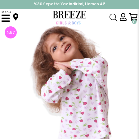
%30 Sepette Yaz İndirimi, Hemen Al!
İndirimlere ek %10 İndirimi Kap, Hemen Üye Ol!
Menu
Anasayfa
Pijama & İç Giyim
KIZ
Pijama Takımları
Kız Çocuk Pijama Takımı Çilekli Ekru-Kırmızı (1 Yaş)
0
%
57
İndirim