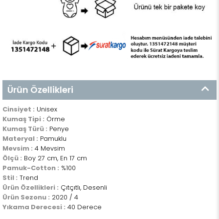
Ürün Özellikleri
Cinsiyet :
Unisex
Kumaş Tipi :
Örme
Kumaş Türü :
Penye
Materyal :
Pamuklu
Mevsim :
4 Mevsim
Ölçü :
Boy 27 cm, En 17 cm
Pamuk-Cotton :
%100
Stil :
Trend
Ürün Özellikleri :
Çıtçıtlı, Desenli
Ürün Sezonu :
2020 / 4
Yıkama Derecesi :
40 Derece