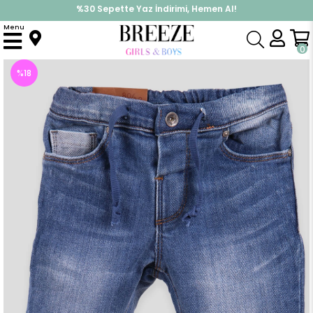
%30 Sepette Yaz İndirimi, Hemen Al!
İndirimlere ek %10 İndirimi Kap, Hemen Üye Ol!
Menu
Anasayfa
Erkek Bebek
Alt Giyim
Pantolon
Erkek Bebek Kot Pantolon Mavi (1 Yaş)
0
%
18
İndirim