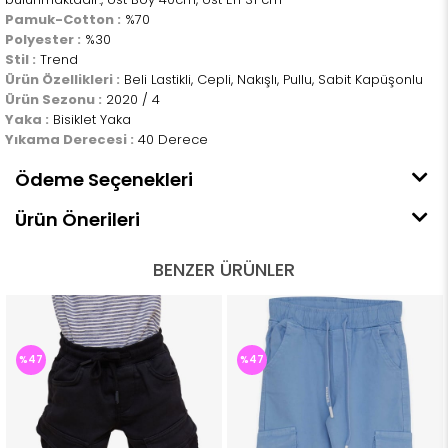
Pamuk-Cotton :
%70
Polyester :
%30
Stil :
Trend
Ürün Özellikleri :
Beli Lastikli, Cepli, Nakışlı, Pullu, Sabit Kapüşonlu
Ürün Sezonu :
2020 / 4
Yaka :
Bisiklet Yaka
Yıkama Derecesi :
40 Derece
Ödeme Seçenekleri
Ürün Önerileri
BENZER ÜRÜNLER
%47
%47