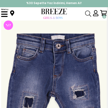
%30 Sepette Yaz İndirimi, Hemen Al!
İndirimlere ek %10 İndirimi Kap, Hemen Üye Ol!
Menu
Anasayfa
Erkek Çocuk
Alt Giyim
Pantolon
Erkek Bebek Yırtık Kot Pantolon Mavi (1 Yaş)
0
%
17
İndirim