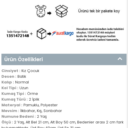
Ürün Özellikleri
Cinsiyet :
Kız Çocuk
Desen :
Batik
Kalıp :
Normal
Kol Tipi :
Uzun
Kumaş Tipi :
Örme
Kumaş Türü :
2 İplik
Materyal :
Pamuklu, Polyester
Mevsim :
İlkbahar, Kış, Sonbahar
Numune Bedeni :
2 Yaş
Ölçü :
2 Yaş, Alt Bel 21 cm, Alt Boy 50 cm, Bedenler arası 2 cm fark
bulunmaktadır., Üst Boy 40cm, Üst En 31 cm