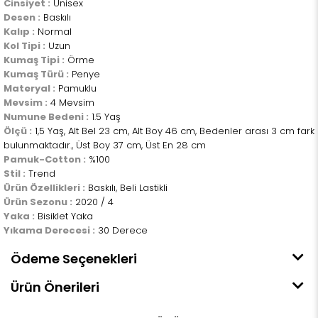
Cinsiyet :
Unisex
Desen :
Baskılı
Kalıp :
Normal
Kol Tipi :
Uzun
Kumaş Tipi :
Örme
Kumaş Türü :
Penye
Materyal :
Pamuklu
Mevsim :
4 Mevsim
Numune Bedeni :
1.5 Yaş
Ölçü :
1,5 Yaş, Alt Bel 23 cm, Alt Boy 46 cm, Bedenler arası 3 cm fark
bulunmaktadır., Üst Boy 37 cm, Üst En 28 cm
Pamuk-Cotton :
%100
Stil :
Trend
Ürün Özellikleri :
Baskılı, Beli Lastikli
Ürün Sezonu :
2020 / 4
Yaka :
Bisiklet Yaka
Yıkama Derecesi :
30 Derece
Ödeme Seçenekleri
Ürün Önerileri