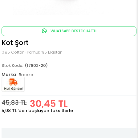
WHATSAPP DESTEK HATTI
Kot Şort
%95 Cotton-Pamuk %5 Elastan
(17802-20)
Marka
:
Breeze
30,45 TL
45,83 TL
5,08 TL
'den başlayan taksitlerle