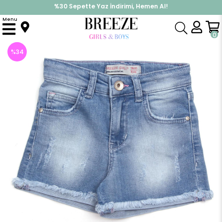
%30 Sepette Yaz İndirimi, Hemen Al!
İndirimlere ek %10 İndirimi Kap, Hemen Üye Ol!
Menu
Anasayfa
Kız Çocuk
Alt Giyim
Kapri & Şort
Kot Şort
0
%
34
İndirim