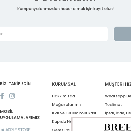
Kampanyalarımızdan haber almak için kayıt olun!
BİZİ TAKİP EDİN
KURUMSAL
MÜŞTERİ Hİ
Hakkımızda
Whatsapp De
Mağazalarımız
Teslimat
MOBİL
KVK ve Gizlilik Politikası
İptal, İade, D
UYGULAMALARIMIZ
Kapıda Nakit Ödeme
Destek Talep
Çerez Politikası
Apple Store