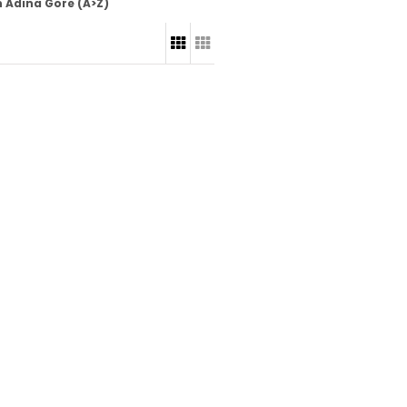
 Adına Göre (A>Z)