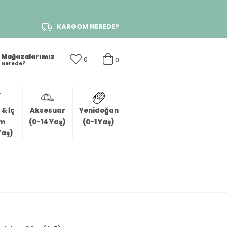
KARGOM NEREDE?
Mağazalarımız
0
0
Nerede?
& İç
Aksesuar
Yenidoğan
im
(0-14 Yaş)
(0-1 Yaş)
Yaş)