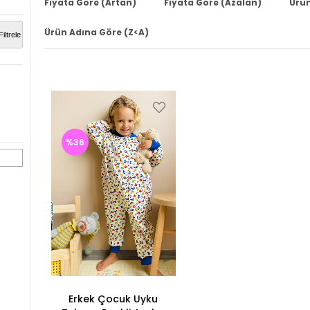
Fiyata Göre (Artan)
Fiyata Göre (Azalan)
Ürün
Ürün Adına Göre (Z<A)
Filtrele
%36
Erkek Çocuk Uyku