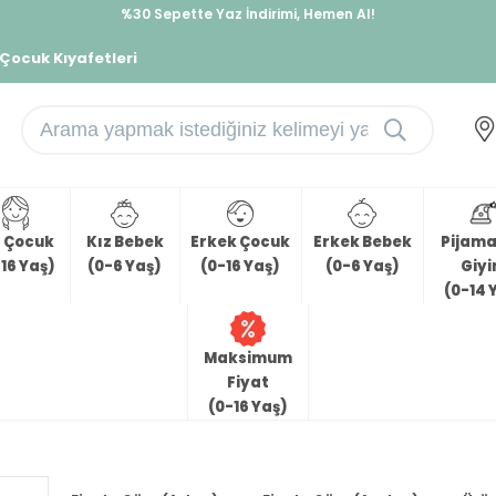
%30 Sepette Yaz İndirimi, Hemen Al!
İndirimlere ek %10 İndirimi Kap, Hemen Üye Ol!
 Çocuk Kıyafetleri
z Çocuk
Kız Bebek
Erkek Çocuk
Erkek Bebek
Pijama 
16 Yaş)
(0-6 Yaş)
(0-16 Yaş)
(0-6 Yaş)
Giy
(0-14 
Maksimum
Fiyat
(0-16 Yaş)