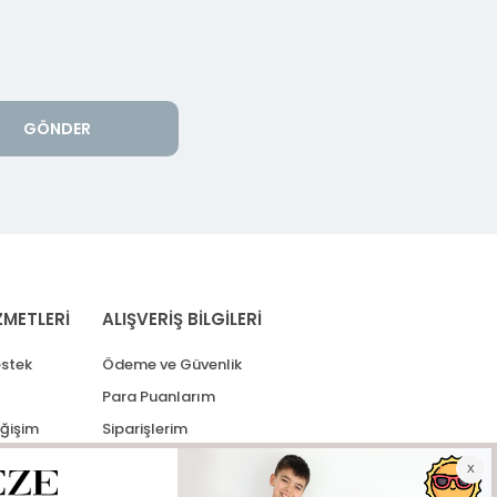
GÖNDER
ZMETLERİ
ALIŞVERİŞ BİLGİLERİ
stek
Ödeme ve Güvenlik
Para Puanlarım
eğişim
Siparişlerim
lerim
Kargo Takip
İade Taleplerim