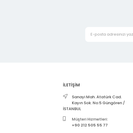
İLETİŞİM
Sanayi Mah. Atatürk Cad.
Kayın Sok. No:5 Güngören /
İSTANBUL
Müşteri Hizmetleri:
+90 212 505 55 77