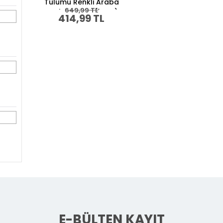
Tulumu Renkli Araba
649,99 TL
Baskılı Beyaz (1 Yaş)
414,99 TL
E-BÜLTEN KAYIT