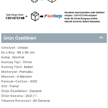
Ürün Özellikleri
Cinsiyet :
Unisex
En x Boy :
95 x 95 cm
Kalıp :
Normal
Kumaş Tipi :
Örme
Kumaş Türü :
Keten
Materyal :
Pamuklu
Mevsim :
4 Mevsim
Pamuk-Cotton :
%100
Stil :
Trend
Ürün Özellikleri :
Desenli
Ürün Sezonu :
2021 / 1
Yıkama Derecesi :
40 Derece