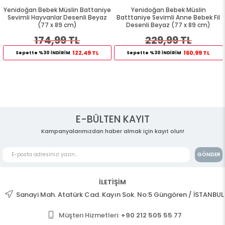
Yenidoğan Bebek Müslin Battaniye
Yenidoğan Bebek Müslin
Sevimli Hayvanlar Desenli Beyaz
Batttaniye Sevimli Anne Bebek Fil
(77 x 89 cm)
Desenli Beyaz (77 x 89 cm)
174,99 TL
229,99 TL
122,49 TL
160,99 TL
Sepette %30 İNDİRİM
Sepette %30 İNDİRİM
E-BÜLTEN KAYIT
Kampanyalarımızdan haber almak için kayıt olun!
GÖNDER
İLETİŞİM
Sanayi Mah. Atatürk Cad. Kayın Sok. No:5 Güngören / İSTANBUL
Müşteri Hizmetleri:
+90 212 505 55 77