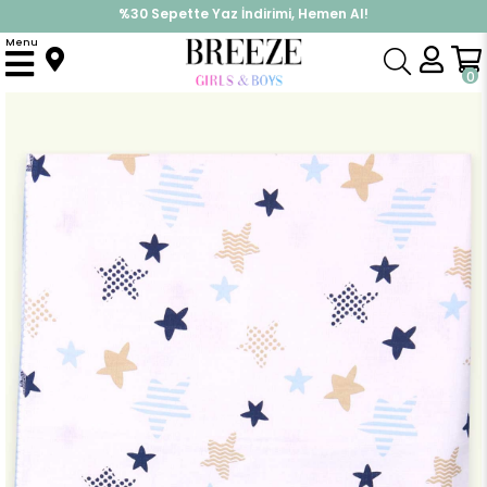
%30 Sepette Yaz İndirimi, Hemen Al!
İndirimlere ek %10 İndirimi Kap, Hemen Üye Ol!
Menu
Anasayfa
Yenidoğan
Battaniye
Müslin Yenidoğan Bebek Battaniyesi Deniz Yıldızlı Ekru (95 x 95 cm)
0