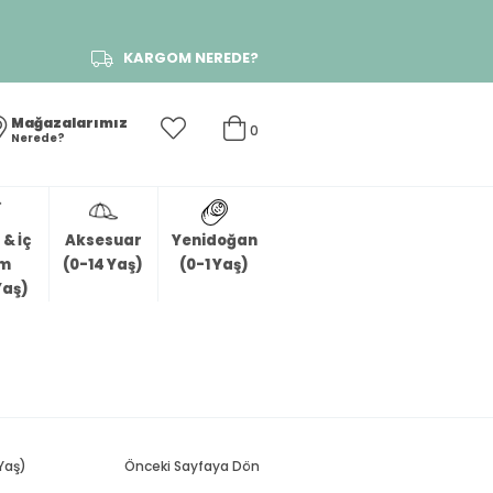
KARGOM NEREDE?
Mağazalarımız
0
Nerede?
& İç
Aksesuar
Yenidoğan
im
(0-14 Yaş)
(0-1 Yaş)
Yaş)
Yaş)
Önceki Sayfaya Dön