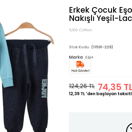
Erkek Çocuk Eş
Nakışlı Yeşil-La
%100 Cotton
(11591-229)
Marka
:
E&H
74,35 T
124,26 TL
12,39 TL
'den başlayan taksitl