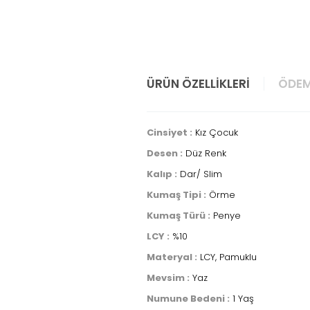
ÜRÜN ÖZELLIKLERI
ÖDEM
Cinsiyet :
Kız Çocuk
Desen :
Düz Renk
Kalıp :
Dar/ Slim
Kumaş Tipi :
Örme
Kumaş Türü :
Penye
LCY :
%10
Materyal :
LCY, Pamuklu
Mevsim :
Yaz
Numune Bedeni :
1 Yaş