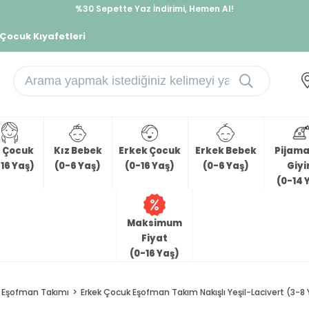
%30 Sepette Yaz İndirimi, Hemen Al!
İndirimlere ek %10 İndirimi Kap, Hemen Üye Ol!
 Çocuk Kıyafetleri
z Çocuk
Kız Bebek
Erkek Çocuk
Erkek Bebek
Pijama 
16 Yaş)
(0-6 Yaş)
(0-16 Yaş)
(0-6 Yaş)
Giy
(0-14 
Maksimum
Fiyat
(0-16 Yaş)
Eşofman Takımı
Erkek Çocuk Eşofman Takım Nakışlı Yeşil-Lacivert (3-8 