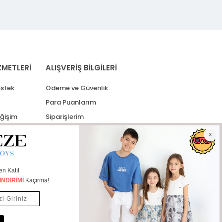
ZMETLERİ
ALIŞVERİŞ BİLGİLERİ
stek
Ödeme ve Güvenlik
Para Puanlarım
eğişim
Siparişlerim
lerim
Kargo Takip
İade Taleplerim