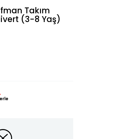
ofman Takım
civert (3-8 Yaş)
L
erle