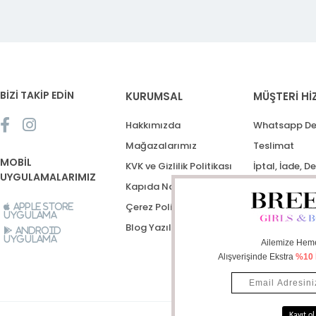
BİZİ TAKİP EDİN
KURUMSAL
MÜŞTERİ Hİ
Hakkımızda
Whatsapp De
Mağazalarımız
Teslimat
MOBİL
KVK ve Gizlilik Politikası
İptal, İade, D
UYGULAMALARIMIZ
Kapıda Nakit Ödeme
Destek Talep
Çerez Politikası
Apple Store
Uygulama
Blog Yazıları
Android
Uygulama