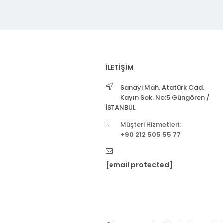
İLETİŞİM
Sanayi Mah. Atatürk Cad.
Kayın Sok. No:5 Güngören /
İSTANBUL
Müşteri Hizmetleri:
+90 212 505 55 77
[email protected]