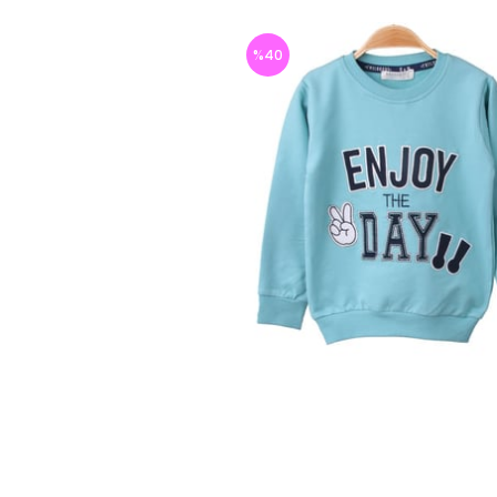
%
40
İndirim