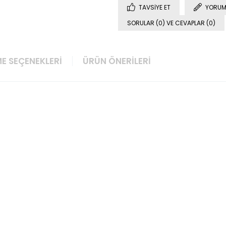
TAVSIYE ET
YORUM
SORULAR (0) VE CEVAPLAR (0)
E SEÇENEKLERI
ÜRÜN ÖNERILERI