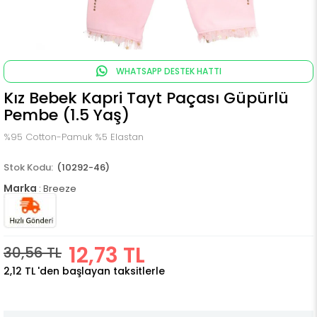
WHATSAPP DESTEK HATTI
Kız Bebek Kapri Tayt Paçası Güpürlü
Pembe (1.5 Yaş)
%95 Cotton-Pamuk %5 Elastan
(10292-46)
Marka
:
Breeze
12,73 TL
30,56 TL
2,12 TL
'den başlayan taksitlerle