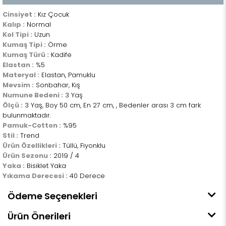
Cinsiyet :
Kız Çocuk
Kalıp :
Normal
Kol Tipi :
Uzun
Kumaş Tipi :
Örme
Kumaş Türü :
Kadife
Elastan :
%5
Materyal :
Elastan, Pamuklu
Mevsim :
Sonbahar, Kış
Numune Bedeni :
3 Yaş
Ölçü :
3 Yaş, Boy 50 cm, En 27 cm, , Bedenler arası 3 cm fark
bulunmaktadır.
Pamuk-Cotton :
%95
Stil :
Trend
Ürün Özellikleri :
Tüllü, Fiyonklu
Ürün Sezonu :
2019 / 4
Yaka :
Bisiklet Yaka
Yıkama Derecesi :
40 Derece
Ödeme Seçenekleri
Ürün Önerileri