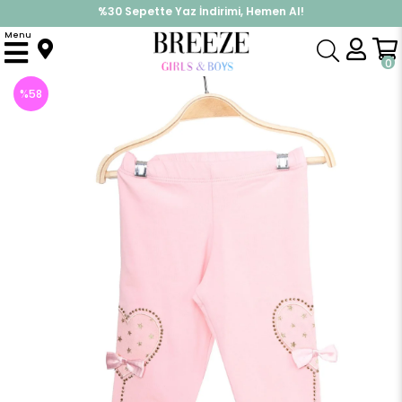
%30 Sepette Yaz İndirimi, Hemen Al!
İndirimlere ek %10 İndirimi Kap, Hemen Üye Ol!
Menu
Anasayfa
Kız Bebek
Takımlar
Kapri & Şort Takım
Kız Bebek Kapri Tayt Paçası Güpürlü Pembe (1.5 Yaş)
0
%
58
İndirim