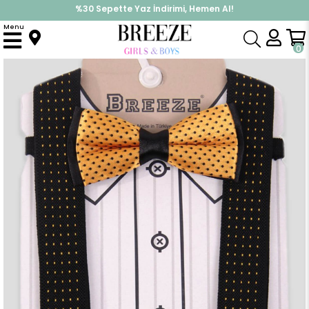
%30 Sepette Yaz İndirimi, Hemen Al!
İndirimlere ek %10 İndirimi Kap, Hemen Üye Ol!
Menu
Anasayfa
Aksesuar
Pantolon Askısı
Erkek Çocuk Pantolon Askısı Papyonlu Sarı-Siyah (1-10 Yaş)
0