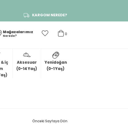
KARGOM NEREDE?
Mağazalarımız
0
Nerede?
& İç
Aksesuar
Yenidoğan
im
(0-14 Yaş)
(0-1 Yaş)
Yaş)
Önceki Sayfaya Dön