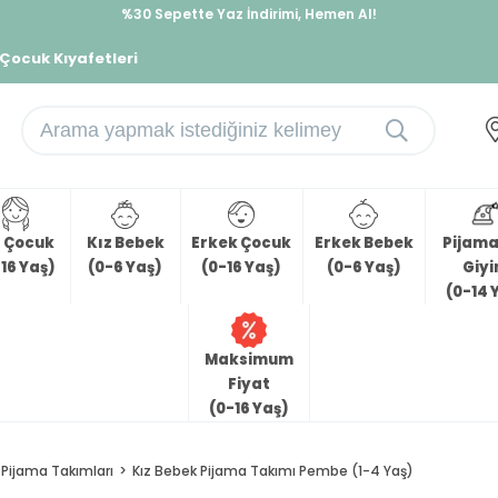
%30 Sepette Yaz İndirimi, Hemen Al!
İndirimlere ek %10 İndirimi Kap, Hemen Üye Ol!
 Çocuk Kıyafetleri
z Çocuk
Kız Bebek
Erkek Çocuk
Erkek Bebek
Pijama 
16 Yaş)
(0-6 Yaş)
(0-16 Yaş)
(0-6 Yaş)
Giy
(0-14 
Maksimum
Fiyat
(0-16 Yaş)
Pijama Takımları
Kız Bebek Pijama Takımı Pembe (1-4 Yaş)