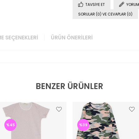
TAVSIYE ET
YORUM
SORULAR (0) VE CEVAPLAR (0)
E SEÇENEKLERI
ÜRÜN ÖNERILERI
BENZER ÜRÜNLER
%45
%39