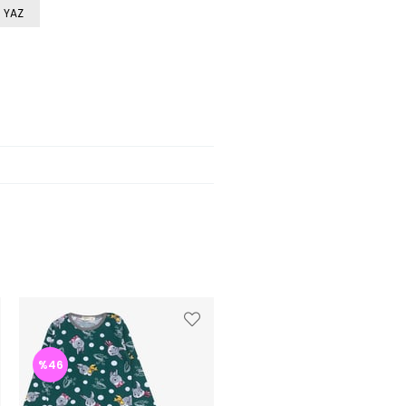
 YAZ
%46
%46