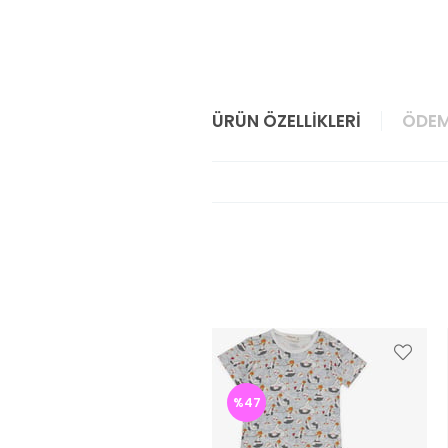
ÜRÜN ÖZELLIKLERI
ÖDEM
%47