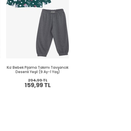
Kız Bebek Pijama Takımı Tavşancık
Kız Bebek Pijama Takımı Unic
Desenli Yeşil (9 Ay-1 Yaş)
Desenli Ekru (1.5 Yaş)
294,99 TL
394,99 TL
159,99 TL
214,99 TL