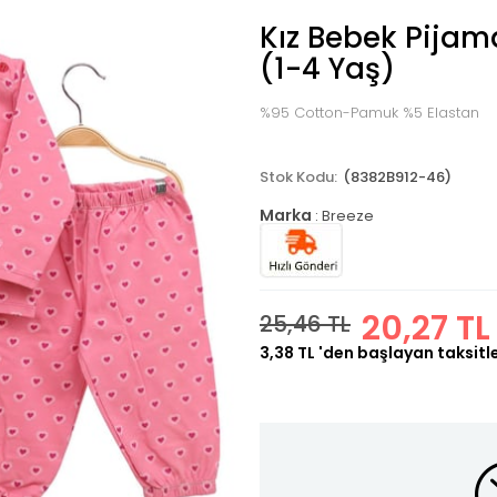
Kız Bebek Pija
(1-4 Yaş)
%95 Cotton-Pamuk %5 Elastan
(8382B912-46)
Marka
:
Breeze
20,27 TL
25,46 TL
3,38 TL
'den başlayan taksitl