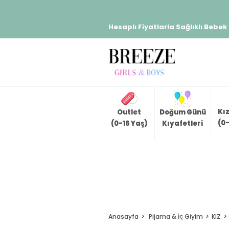
Hesaplı Fiyatlarla Sağlıklı Bebek
Kı
Outlet
Doğum Günü
(0-
(0-16 Yaş)
Kıyafetleri
Anasayfa
Pijama & İç Giyim
KIZ