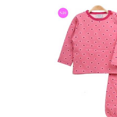
%
20
İndirim