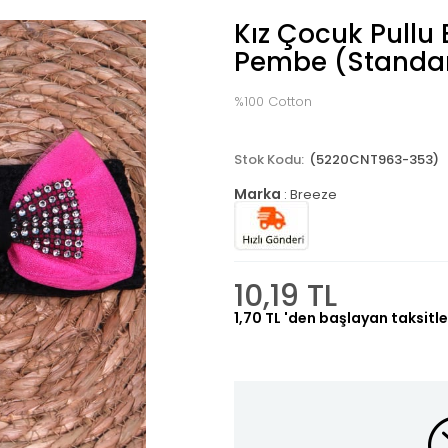
Kız Çocuk Pull
Pembe (Standar
%100 Cotton
(5220CNT963-353)
Marka
:
Breeze
10,19 TL
1,70 TL
'den başlayan taksitle