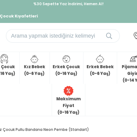
%30 Sepette Yaz İndirimi, Hemen Al!
İndirimlere ek %10 İndirimi Kap, Hemen Üye Ol!
 Çocuk Kıyafetleri
z Çocuk
Kız Bebek
Erkek Çocuk
Erkek Bebek
Pijama 
16 Yaş)
(0-6 Yaş)
(0-16 Yaş)
(0-6 Yaş)
Giy
(0-14 
Maksimum
Fiyat
(0-16 Yaş)
ız Çocuk Pullu Bandana Neon Pembe (Standart)