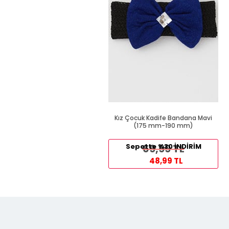
Kız Çocuk Kadife Bandana Mavi
(175 mm-190 mm)
Sepette %30 İNDİRİM
69,99 TL
48,99 TL