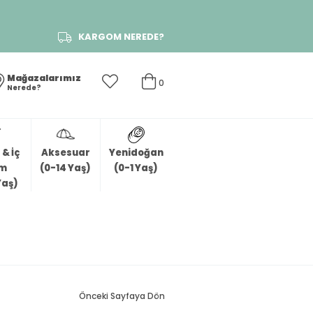
KARGOM NEREDE?
Mağazalarımız
0
Nerede?
& İç
Aksesuar
Yenidoğan
im
(0-14 Yaş)
(0-1 Yaş)
Yaş)
Önceki Sayfaya Dön