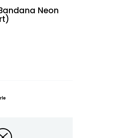
u Bandana Neon
t)
rle