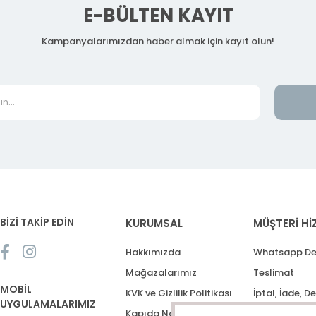
E-BÜLTEN KAYIT
Kampanyalarımızdan haber almak için kayıt olun!
BİZİ TAKİP EDİN
KURUMSAL
MÜŞTERİ Hİ
Hakkımızda
Whatsapp De
Mağazalarımız
Teslimat
MOBİL
KVK ve Gizlilik Politikası
İptal, İade, D
UYGULAMALARIMIZ
Kapıda Nakit Ödeme
Destek Talep