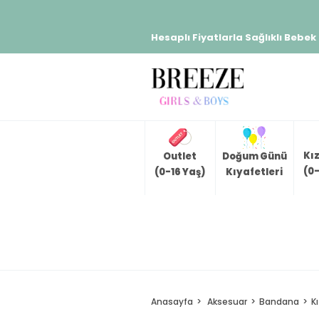
Hesaplı Fiyatlarla Sağlıklı Bebek
Kı
Outlet
Doğum Günü
(0-
(0-16 Yaş)
Kıyafetleri
Anasayfa
Aksesuar
Bandana
K