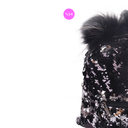
%
34
İndirim