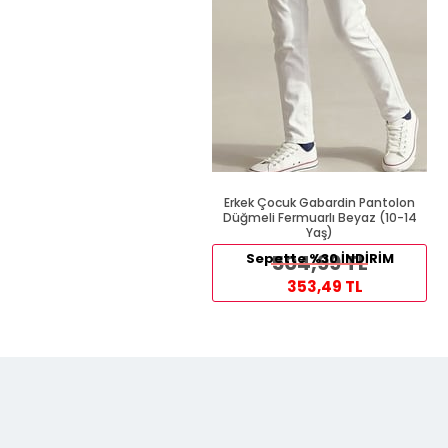
Erkek Çocuk Gabardin Pantolon
Düğmeli Fermuarlı Beyaz (10-14
Yaş)
Sepette %30 İNDİRİM
504,99 TL
353,49 TL