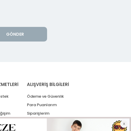
GÖNDER
ZMETLERİ
ALIŞVERİŞ BİLGİLERİ
stek
Ödeme ve Güvenlik
Para Puanlarım
eğişim
Siparişlerim
lerim
Kargo Takip
İade Taleplerim