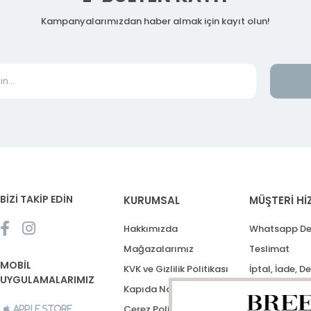
Kampanyalarımızdan haber almak için kayıt olun!
BİZİ TAKİP EDİN
KURUMSAL
MÜŞTERİ Hİ
Hakkımızda
Whatsapp De
Mağazalarımız
Teslimat
MOBİL
KVK ve Gizlilik Politikası
İptal, İade, D
UYGULAMALARIMIZ
Kapıda Nakit Ödeme
Destek Talep
Çerez Politikası
Apple Store