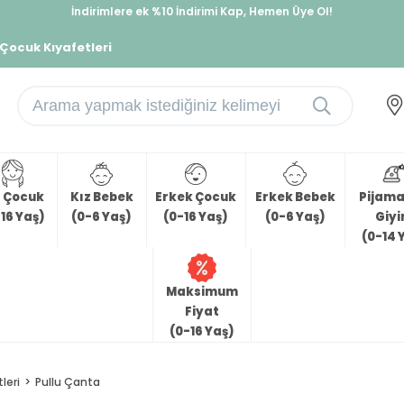
İndirimlere ek %10 İndirimi Kap, Hemen Üye Ol!
%30 Sepette Yaz İndirimi, Hemen Al!
 Çocuk Kıyafetleri
z Çocuk
Kız Bebek
Erkek Çocuk
Erkek Bebek
Pijama 
16 Yaş)
(0-6 Yaş)
(0-16 Yaş)
(0-6 Yaş)
Giy
(0-14 
Maksimum
Fiyat
(0-16 Yaş)
leri
Pullu Çanta