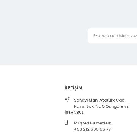
İLETİŞİM
Sanayi Mah. Atatürk Cad.
Kayın Sok. No:5 Güngören /
İSTANBUL
Müşteri Hizmetleri:
+90 212 505 55 77