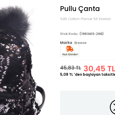
Pullu Çanta
%95 Cotton-Pamuk %5 Elastan
(1961AKS-268)
Marka
:
Breeze
30,45 T
45,83 TL
5,08 TL
'den başlayan taksitl