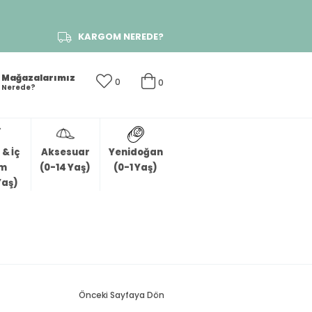
KARGOM NEREDE?
Mağazalarımız
0
0
Nerede?
& İç
Aksesuar
Yenidoğan
im
(0-14 Yaş)
(0-1 Yaş)
Yaş)
Önceki Sayfaya Dön