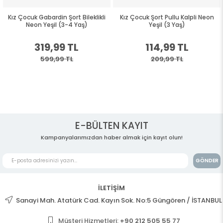
Kız Çocuk Gabardin Şort Bileklikli
Kız Çocuk Şort Pullu Kalpli Neon
Neon Yeşil (3-4 Yaş)
Yeşil (3 Yaş)
319,99 TL
114,99 TL
599,99 TL
209,99 TL
E-BÜLTEN KAYIT
Kampanyalarımızdan haber almak için kayıt olun!
GÖNDER
İLETİŞİM
Sanayi Mah. Atatürk Cad. Kayın Sok. No:5 Güngören / İSTANBUL
Müşteri Hizmetleri:
+90 212 505 55 77