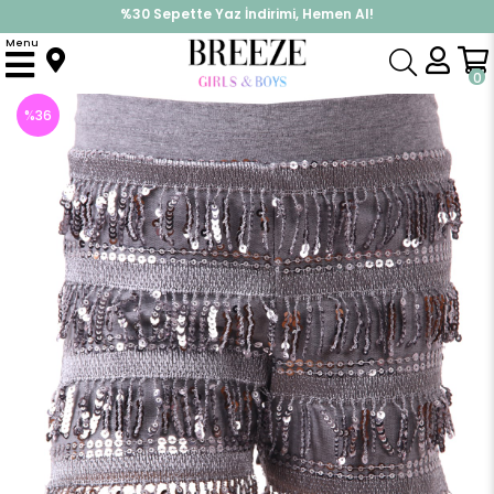
%30 Sepette Yaz İndirimi, Hemen Al!
İndirimlere ek %10 İndirimi Kap, Hemen Üye Ol!
Menu
Anasayfa
Kız Çocuk
Alt Giyim
Kapri & Şort
Kız Çocuk Şort Pullu Gri (3 Yaş)
0
%
36
İndirim