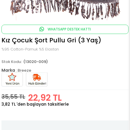
WHATSAPP DESTEK HATTI
Kız Çocuk Şort Pullu Gri (3 Yaş)
%95 Cotton-Pamuk %5 Elastan
(13020-009)
Marka
:
Breeze
22,92 TL
35,55 TL
3,82 TL
'den başlayan taksitlerle