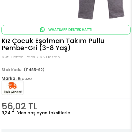
WHATSAPP DESTEK HATTI
Kız Çocuk Eşofman Takım Pullu
Pembe-Gri (3-8 Yaş)
%95 Cotton-Pamuk %5 Elastan
(11485-92)
Marka
:
Breeze
56,02 TL
9,34 TL
'den başlayan taksitlerle