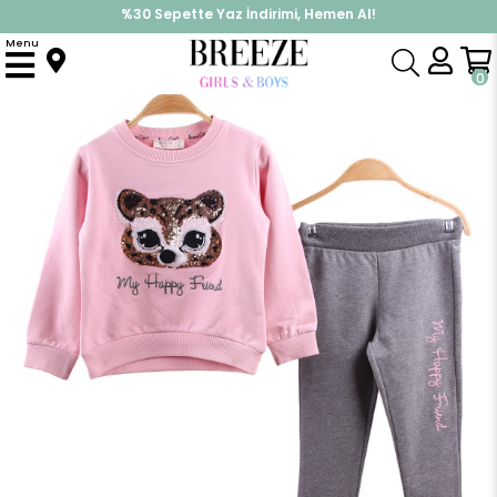
%30 Sepette Yaz İndirimi, Hemen Al!
İndirimlere ek %10 İndirimi Kap, Hemen Üye Ol!
Menu
Anasayfa
Kız Çocuk
Takımlar
Eşofman Takımı
Kız Çocuk Eşofman Takım Pullu Pembe-Gri (3-8 Yaş)
0