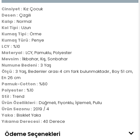
Cinsiyet :
Kız Çocuk
Desen :
Çizgili
Kalıp :
Normal
Kol Tipi :
Uzun
Kumaş Tipi :
Örme
Kumaş Türü :
Penye
LCY :
%10
Materyal :
LCY, Pamuklu, Polyester
Mevsim :
İlkbahar, Kış, Sonbahar
Numune Bedeni :
3 Yaş
Ölçü :
3 Yaş, Bedenler arası 4 cm fark bulunmaktadır., Boy 51 cm,
En 26 cm
Pamuk-Cotton :
%80
Polyester :
%10
Stil :
Trend
Ürün Özellikleri :
Düğmeli, Fiyonklu, İşlemeli, Pullu
Ürün Sezonu :
2019 / 4
Yaka :
Bisiklet Yaka
Yıkama Derecesi :
40 Derece
Ödeme Seçenekleri