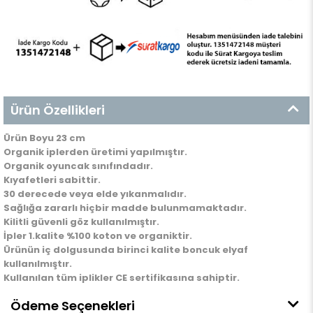
Ürün Özellikleri
Ürün Boyu 23 cm
Organik iplerden üretimi yapılmıştır.
Organik oyuncak sınıfındadır.
Kıyafetleri sabittir.
30 derecede veya elde yıkanmalıdır.
Sağlığa zararlı hiçbir madde bulunmamaktadır.
Kilitli güvenli göz kullanılmıştır.
İpler 1.kalite %100 koton ve organiktir.
Ürünün iç dolgusunda birinci kalite boncuk elyaf
kullanılmıştır.
Kullanılan tüm iplikler CE sertifikasına sahiptir.
Ödeme Seçenekleri