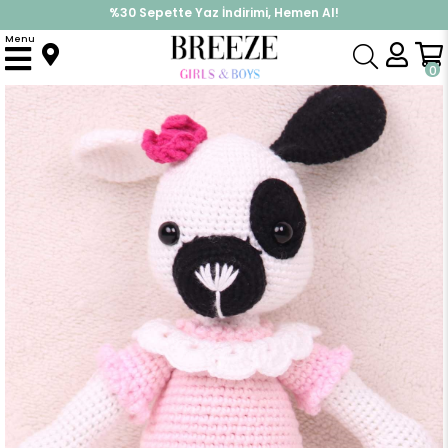
%30 Sepette Yaz İndirimi, Hemen Al!
İndirimlere ek %10 İndirimi Kap, Hemen Üye Ol!
Menu
Anasayfa
Yenidoğan
Oyuncaklar
Köpek Bebek Amigurumi Organik Oyuncak Pudra (Boy 23 cm)
0