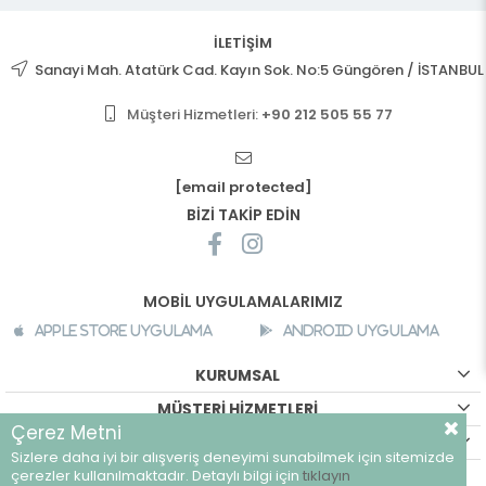
İLETİŞİM
Sanayi Mah. Atatürk Cad. Kayın Sok. No:5 Güngören / İSTANBUL
Müşteri Hizmetleri:
+90 212 505 55 77
[email protected]
BİZİ TAKİP EDİN
MOBİL UYGULAMALARIMIZ
Apple Store Uygulama
Android Uygulama
KURUMSAL
MÜŞTERİ HİZMETLERİ
Çerez Metni
ALIŞVERİŞ BİLGİLERİ
Sizlere daha iyi bir alışveriş deneyimi sunabilmek için sitemizde
çerezler kullanılmaktadır. Detaylı bilgi için
tıklayın
©
breeze.com.tr - Tüm hakları saklıdır.