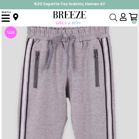
%30 Sepette Yaz İndirimi, Hemen Al!
İndirimlere ek %10 İndirimi Kap, Hemen Üye Ol!
Menu
Anasayfa
Erkek Çocuk
Alt Giyim
Eşofman Altı
Erkek Çocuk Eşofman Altı Şeritli Gri (5 Yaş)
0
%
39
İndirim