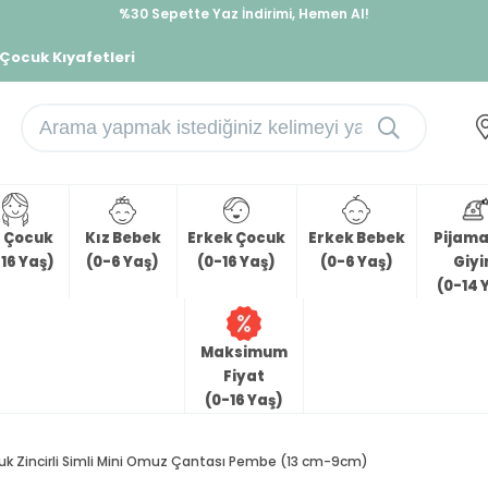
%30 Sepette Yaz İndirimi, Hemen Al!
İndirimlere ek %10 İndirimi Kap, Hemen Üye Ol!
 Çocuk Kıyafetleri
z Çocuk
Kız Bebek
Erkek Çocuk
Erkek Bebek
Pijama 
16 Yaş)
(0-6 Yaş)
(0-16 Yaş)
(0-6 Yaş)
Giy
(0-14 
Maksimum
Fiyat
(0-16 Yaş)
k Zincirli Simli Mini Omuz Çantası Pembe (13 cm-9cm)