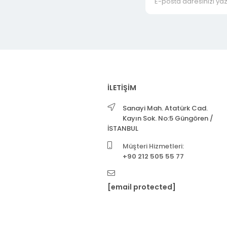
İLETİŞİM
Sanayi Mah. Atatürk Cad.
Kayın Sok. No:5 Güngören /
İSTANBUL
Müşteri Hizmetleri:
+90 212 505 55 77
[email protected]