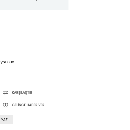
ynı Gün
KARŞILAŞTIR
GELINCE HABER VER
 YAZ