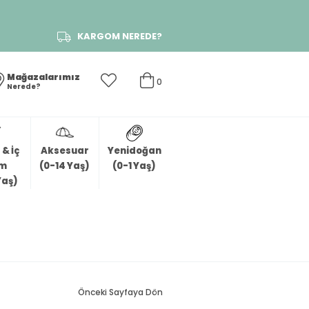
KARGOM NEREDE?
Mağazalarımız
0
Nerede?
& İç
Aksesuar
Yenidoğan
im
(0-14 Yaş)
(0-1 Yaş)
Yaş)
Önceki Sayfaya Dön