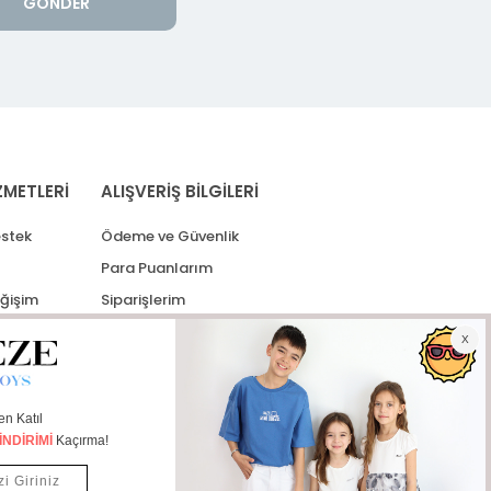
GÖNDER
ZMETLERİ
ALIŞVERİŞ BİLGİLERİ
stek
Ödeme ve Güvenlik
Para Puanlarım
eğişim
Siparişlerim
lerim
Kargo Takip
İade Taleplerim