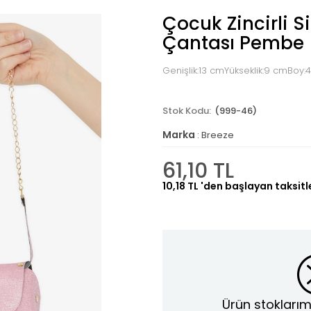
Çocuk Zincirli S
Çantası Pembe
Genişlik:13 cmYükseklik:9 cmBoy:
(999-46)
Marka
:
Breeze
61,10 TL
10,18 TL
'den başlayan taksitl
Ürün stoklarım