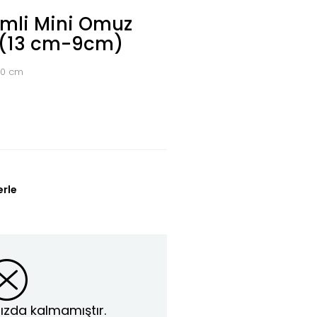
imli Mini Omuz
 (13 cm-9cm)
40 cm
erle
ızda kalmamıştır.