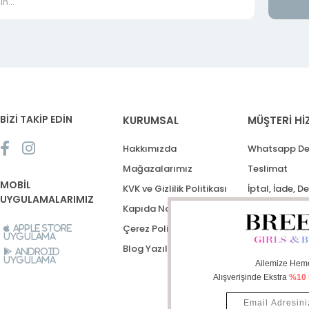
BİZİ TAKİP EDİN
KURUMSAL
MÜŞTERİ Hİ
Hakkımızda
Whatsapp De
Mağazalarımız
Teslimat
MOBİL
KVK ve Gizlilik Politikası
İptal, İade, D
UYGULAMALARIMIZ
Kapıda Nakit Ödeme
Destek Talep
Çerez Politikası
Apple Store
Uygulama
Blog Yazıları
Android
Uygulama