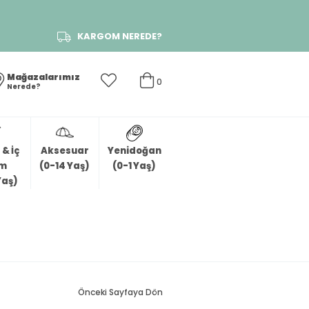
KARGOM NEREDE?
Mağazalarımız
0
Nerede?
& İç
Aksesuar
Yenidoğan
im
(0-14 Yaş)
(0-1 Yaş)
Yaş)
Önceki Sayfaya Dön