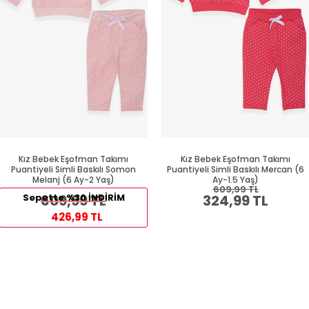
Kız Bebek Eşofman Takımı
Kız Bebek Eşofman Takımı
Puantiyeli Simli Baskılı Somon
Puantiyeli Simli Baskılı Mercan (6
Melanj (6 Ay-2 Yaş)
Ay-1.5 Yaş)
609,99 TL
Sepette %30 İNDİRİM
609,99 TL
324,99 TL
426,99 TL