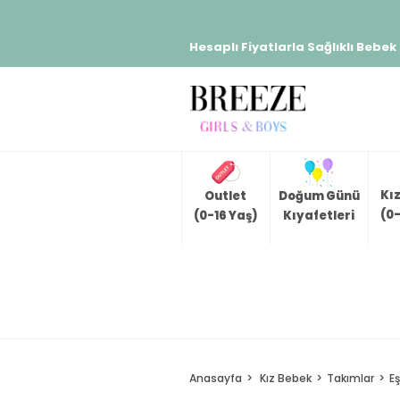
Hesaplı Fiyatlarla Sağlıklı Bebek
Kı
Outlet
Doğum Günü
(0-
(0-16 Yaş)
Kıyafetleri
Anasayfa
Kız Bebek
Takımlar
E