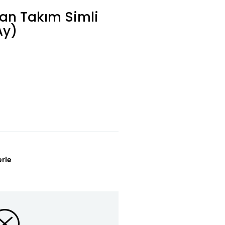
an Takım Simli
Ay)
L
erle