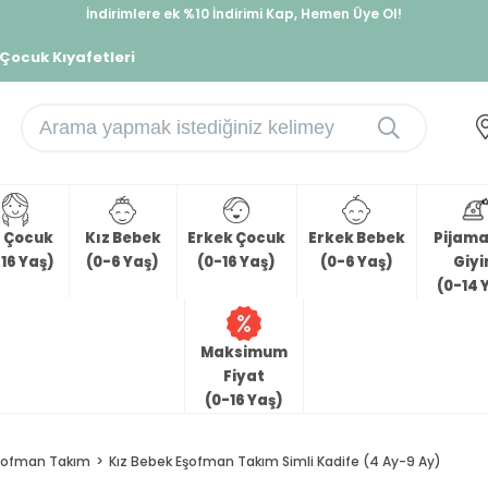
İndirimlere ek %10 İndirimi Kap, Hemen Üye Ol!
%30 Sepette Yaz İndirimi, Hemen Al!
 Çocuk Kıyafetleri
z Çocuk
Kız Bebek
Erkek Çocuk
Erkek Bebek
Pijama 
16 Yaş)
(0-6 Yaş)
(0-16 Yaş)
(0-6 Yaş)
Giy
(0-14 
Maksimum
Fiyat
(0-16 Yaş)
şofman Takım
Kız Bebek Eşofman Takım Simli Kadife (4 Ay-9 Ay)