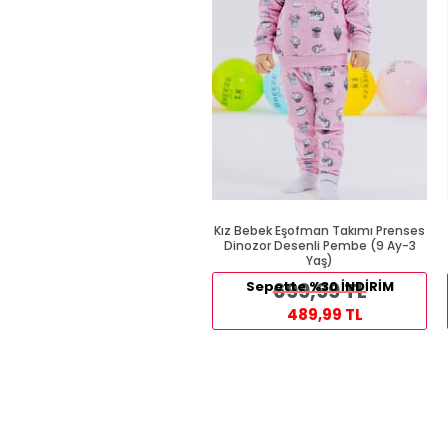
Kız Bebek Eşofman Takımı Prenses
Dinozor Desenli Pembe (9 Ay-3
Yaş)
Sepette %30 İNDİRİM
699,99 TL
489,99 TL