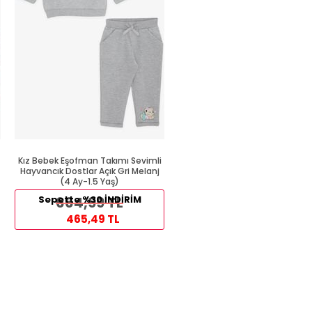
Kız Bebek Eşofman Takımı Sevimli
Kız Bebek Eşofman Takımı
Hayvancık Dostlar Açık Gri Melanj
Puantiyeli Simli Baskılı Gülkur
(4 Ay-1.5 Yaş)
(6 Ay-1 Yaş)
609,99 TL
Sepette %30 İNDİRİM
664,99 TL
324,99 TL
465,49 TL