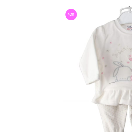
%
15
İndirim