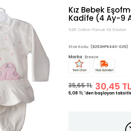
Kız Bebek Eşofm
Kadife (4 Ay-9 
%95 Cotton-Pamuk %5 Elastan
(8253HPK440-025)
Marka
:
Breeze
30,45 T
35,65 TL
5,08 TL
'den başlayan taksitl