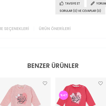
TAVSIYE ET
YORUM
SORULAR (0) VE CEVAPLAR (0)
E SEÇENEKLERI
ÜRÜN ÖNERILERI
BENZER ÜRÜNLER
%47