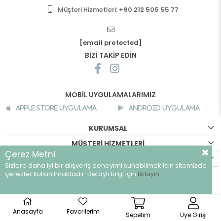
Müşteri Hizmetleri:
+90 212 505 55 77
[email protected]
BİZİ TAKİP EDİN
MOBİL UYGULAMALARIMIZ
Apple Store Uygulama
Android Uygulama
KURUMSAL
MÜŞTERİ HİZMETLERİ
Çerez Metni
ALIŞVERİŞ BİLGİLERİ
Sizlere daha iyi bir alışveriş deneyimi sunabilmek için sitemizde
©
breeze.com.tr - Tüm hakları saklıdır.
çerezler kullanılmaktadır. Detaylı bilgi için
tıklayın
Anasayfa
Favorilerim
Sepetim
Üye Girişi