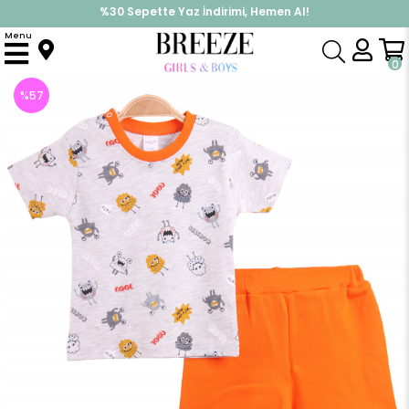
%30 Sepette Yaz İndirimi, Hemen Al!
İndirimlere ek %10 İndirimi Kap, Hemen Üye Ol!
Menu
Anasayfa
Erkek Bebek
Takımlar
Kapri & Şort Takım
Erkek Bebek Şort Takım Desenli Turuncu (6 Ay)
0
%
57
İndirim