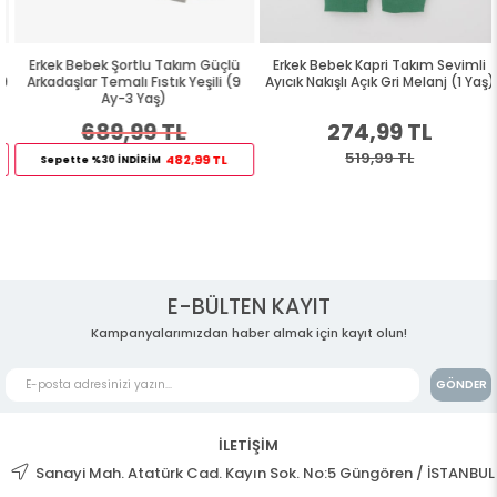
Erkek Bebek Şortlu Takım Güçlü
Erkek Bebek Kapri Takım Sevimli
9
Arkadaşlar Temalı Fıstık Yeşili (9
Ayıcık Nakışlı Açık Gri Melanj (1 Yaş)
Ay-3 Yaş)
689,99 TL
274,99 TL
519,99 TL
482,99 TL
Sepette %30 İNDİRİM
E-BÜLTEN KAYIT
Kampanyalarımızdan haber almak için kayıt olun!
GÖNDER
İLETİŞİM
Sanayi Mah. Atatürk Cad. Kayın Sok. No:5 Güngören / İSTANBUL