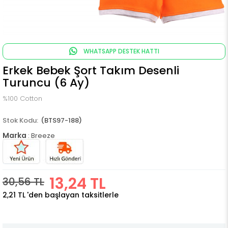
WHATSAPP DESTEK HATTI
Erkek Bebek Şort Takım Desenli
Turuncu (6 Ay)
%100 Cotton
(BTS97-188)
Marka
:
Breeze
13,24 TL
30,56 TL
2,21 TL
'den başlayan taksitlerle