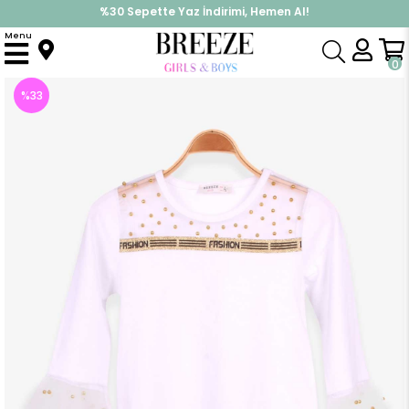
%30 Sepette Yaz İndirimi, Hemen Al!
İndirimlere ek %10 İndirimi Kap, Hemen Üye Ol!
Menu
Anasayfa
Kız Çocuk
Üst Giyim
Uzun Kollu Tişört
Kız Çocuk Bluz Taşlı Kolu Volanlı Beyaz(10 Yaş)
0
%
33
İndirim