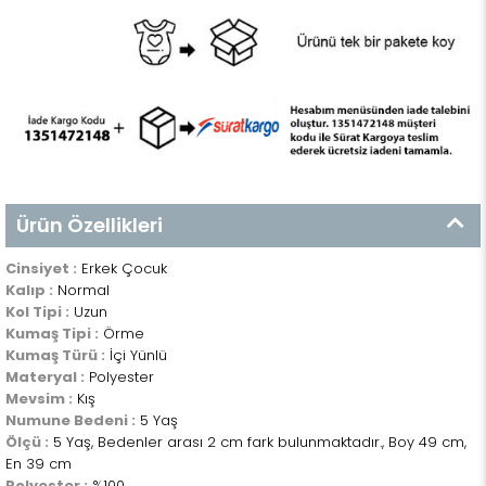
Ürün Özellikleri
Cinsiyet :
Erkek Çocuk
Kalıp :
Normal
Kol Tipi :
Uzun
Kumaş Tipi :
Örme
Kumaş Türü :
İçi Yünlü
Materyal :
Polyester
Mevsim :
Kış
Numune Bedeni :
5 Yaş
Ölçü :
5 Yaş, Bedenler arası 2 cm fark bulunmaktadır., Boy 49 cm,
En 39 cm
Polyester :
%100