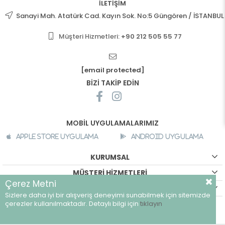
İLETİŞİM
Sanayi Mah. Atatürk Cad. Kayın Sok. No:5 Güngören / İSTANBUL
Müşteri Hizmetleri:
+90 212 505 55 77
[email protected]
BİZİ TAKİP EDİN
MOBİL UYGULAMALARIMIZ
Apple Store Uygulama
Android Uygulama
KURUMSAL
MÜŞTERİ HİZMETLERİ
Çerez Metni
ALIŞVERİŞ BİLGİLERİ
Sizlere daha iyi bir alışveriş deneyimi sunabilmek için sitemizde
©
breeze.com.tr - Tüm hakları saklıdır.
çerezler kullanılmaktadır. Detaylı bilgi için
tıklayın