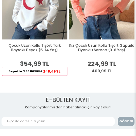
Çocuk Uzun Kollu Tişört Türk
Kız Çocuk Uzun Kollu Tişört Güpürlü
Bayraklı Beyaz (5-14 Yaş)
Fiyonklu Somon (3-8 Yaş)
354,99 TL
224,99 TL
409,99 TL
248,49 TL
Sepette %30 İNDİRİM
E-BÜLTEN KAYIT
Kampanyalarımızdan haber almak için kayıt olun!
GÖNDER