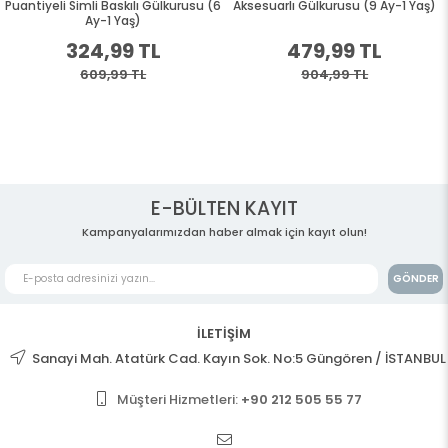
Puantiyeli Simli Baskılı Gülkurusu (6
Aksesuarlı Gülkurusu (9 Ay-1 Yaş)
Ay-1 Yaş)
324,99 TL
479,99 TL
609,99 TL
904,99 TL
E-BÜLTEN KAYIT
Kampanyalarımızdan haber almak için kayıt olun!
GÖNDER
İLETİŞİM
Sanayi Mah. Atatürk Cad. Kayın Sok. No:5 Güngören / İSTANBUL
Müşteri Hizmetleri:
+90 212 505 55 77