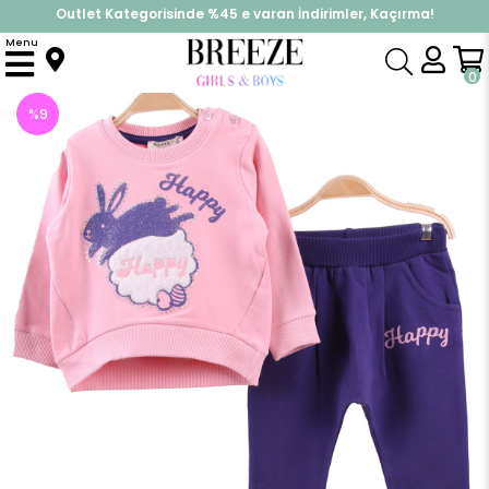
Outlet Kategorisinde %45 e varan İndirimler, Kaçırma!
İndirimlere ek %10 İndirimi Kap, Hemen Üye Ol!
Menu
Anasayfa
Kız Bebek
Takımlar
Eşofman Takım
Kız Bebek Eşofman Takım Tavşanlı Pembe-Mor (9 Ay-3 Yaş)
0
%
9
İndirim