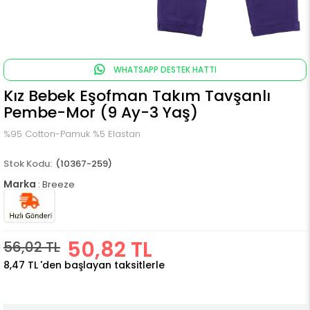
WHATSAPP DESTEK HATTI
Kız Bebek Eşofman Takım Tavşanlı
Pembe-Mor (9 Ay-3 Yaş)
%95 Cotton-Pamuk %5 Elastan
(10367-259)
Marka
:
Breeze
50,82 TL
56,02 TL
8,47 TL
'den başlayan taksitlerle