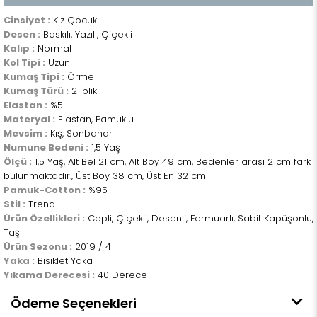
Cinsiyet :
Kız Çocuk
Desen :
Baskılı, Yazılı, Çiçekli
Kalıp :
Normal
Kol Tipi :
Uzun
Kumaş Tipi :
Örme
Kumaş Türü :
2 İplik
Elastan :
%5
Materyal :
Elastan, Pamuklu
Mevsim :
Kış, Sonbahar
Numune Bedeni :
1,5 Yaş
Ölçü :
1,5 Yaş, Alt Bel 21 cm, Alt Boy 49 cm, Bedenler arası 2 cm fark
bulunmaktadır., Üst Boy 38 cm, Üst En 32 cm
Pamuk-Cotton :
%95
Stil :
Trend
Ürün Özellikleri :
Cepli, Çiçekli, Desenli, Fermuarlı, Sabit Kapüşonlu,
Taşlı
Ürün Sezonu :
2019 / 4
Yaka :
Bisiklet Yaka
Yıkama Derecesi :
40 Derece
Ödeme Seçenekleri