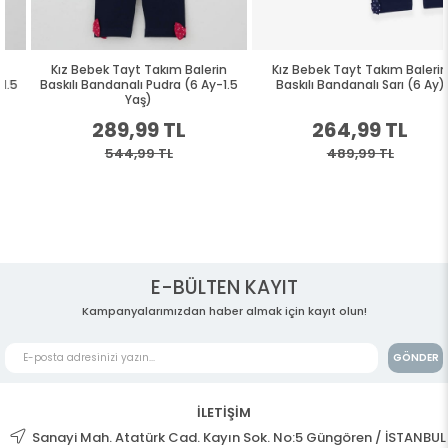
Kız Bebek Tayt Takım Balerin
Kız Bebek Tayt Takım Balerin
Baskılı Bandanalı Pudra (6 Ay-1.5
Baskılı Bandanalı Sarı (6 Ay)
Yaş)
289,99 TL
264,99 TL
544,99 TL
489,99 TL
E-BÜLTEN KAYIT
Kampanyalarımızdan haber almak için kayıt olun!
GÖNDER
İLETİŞİM
Sanayi Mah. Atatürk Cad. Kayın Sok. No:5 Güngören / İSTANBUL