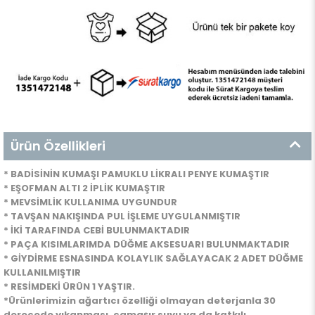
Ürün Özellikleri
* BADİSİNİN KUMAŞI PAMUKLU LİKRALI PENYE KUMAŞTIR
* EŞOFMAN ALTI 2 İPLİK KUMAŞTIR
* MEVSİMLİK KULLANIMA UYGUNDUR
* TAVŞAN NAKIŞINDA PUL İŞLEME UYGULANMIŞTIR
* İKİ TARAFINDA CEBİ BULUNMAKTADIR
* PAÇA KISIMLARIMDA DÜĞME AKSESUARI BULUNMAKTADIR
* GİYDİRME ESNASINDA KOLAYLIK SAĞLAYACAK 2 ADET DÜĞME
KULLANILMIŞTIR
* RESİMDEKİ ÜRÜN 1 YAŞTIR.
*
Ürünlerimizin ağartıcı özelliği olmayan deterjanla 30
derecede yıkanması, çamaşır suyu ya da katkılı