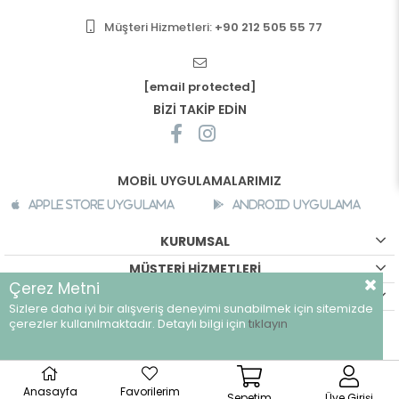
Müşteri Hizmetleri:
+90 212 505 55 77
[email protected]
BİZİ TAKİP EDİN
MOBİL UYGULAMALARIMIZ
Apple Store Uygulama
Android Uygulama
KURUMSAL
MÜŞTERİ HİZMETLERİ
Çerez Metni
ALIŞVERİŞ BİLGİLERİ
Sizlere daha iyi bir alışveriş deneyimi sunabilmek için sitemizde
©
breeze.com.tr - Tüm hakları saklıdır.
çerezler kullanılmaktadır. Detaylı bilgi için
tıklayın
Anasayfa
Favorilerim
Sepetim
Üye Girişi