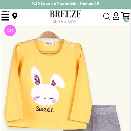
%30 Sepette Yaz İndirimi, Hemen Al!
İndirimlere ek %10 İndirimi Kap, Hemen Üye Ol!
Menu
Anasayfa
Kız Bebek
Takımlar
Tayt Takımı
Kız Bebek Taytlı Takım Tavşanlı Sarı(9 Ay)
0
%
36
İndirim