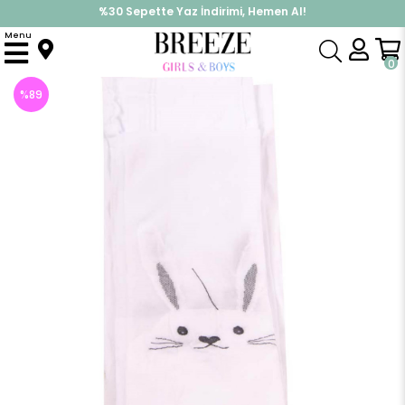
%30 Sepette Yaz İndirimi, Hemen Al!
İndirimlere ek %10 İndirimi Kap, Hemen Üye Ol!
Menu
Anasayfa
Aksesuar
Çorap
Kedili Külotlu Çorap(9 Yaş)
0
%
89
İndirim