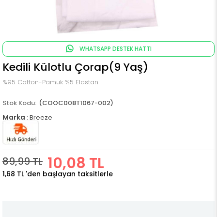
WHATSAPP DESTEK HATTI
Kedili Külotlu Çorap(9 Yaş)
%95 Cotton-Pamuk %5 Elastan
(COOC008T1067-002)
Marka
:
Breeze
10,08 TL
89,99 TL
1,68 TL
'den başlayan taksitlerle