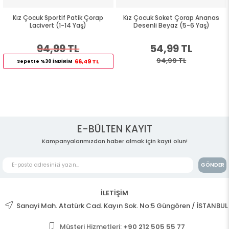
Kız Çocuk Sportif Patik Çorap
Kız Çocuk Soket Çorap Ananas
Lacivert (1-14 Yaş)
Desenli Beyaz (5-6 Yaş)
94,99 TL
54,99 TL
94,99 TL
66,49 TL
Sepette %30 İNDİRİM
E-BÜLTEN KAYIT
Kampanyalarımızdan haber almak için kayıt olun!
GÖNDER
İLETİŞİM
Sanayi Mah. Atatürk Cad. Kayın Sok. No:5 Güngören / İSTANBUL
Müşteri Hizmetleri:
+90 212 505 55 77