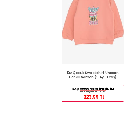
Kız Çocuk Sweatshirt Unıcorn
Baskılı Somon (9 Ay-3 Yaş)
Sepette %30 İNDİRİM
319,99 TL
223,99 TL