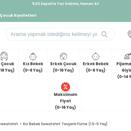
%30 Sepette Yaz İndirimi, Hemen Al!
İndirimlere ek %10 İndirimi Kap, Hemen Üye Ol!
 Çocuk Kıyafetleri
z Çocuk
Kız Bebek
Erkek Çocuk
Erkek Bebek
Pijama 
16 Yaş)
(0-6 Yaş)
(0-16 Yaş)
(0-6 Yaş)
Giy
(0-14 
Maksimum
Fiyat
(0-16 Yaş)
Sweatshirt
Kız Bebek Sweatshirt Tavşanlı Füme (1.5-5 Yaş)