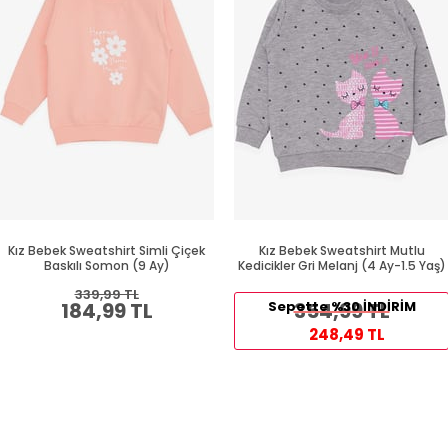
Kız Bebek Sweatshirt Simli Çiçek
Kız Bebek Sweatshirt Mutlu
Baskılı Somon (9 Ay)
Kedicikler Gri Melanj (4 Ay-1.5 Yaş)
339,99 TL
184,99 TL
Sepette %30 İNDİRİM
354,99 TL
248,49 TL