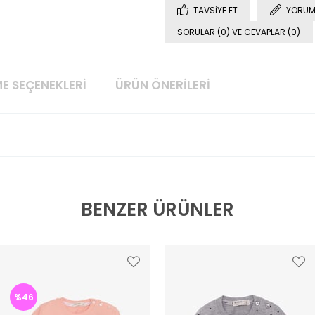
TAVSIYE ET
YORUM
SORULAR (0) VE CEVAPLAR (0)
E SEÇENEKLERI
ÜRÜN ÖNERILERI
BENZER ÜRÜNLER
%46