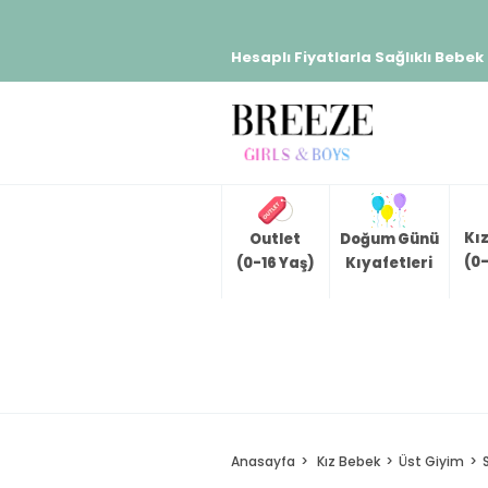
Hesaplı Fiyatlarla Sağlıklı Bebek
Kı
Outlet
Doğum Günü
(0-
(0-16 Yaş)
Kıyafetleri
Anasayfa
Kız Bebek
Üst Giyim