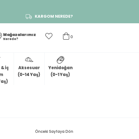
KARGOM NEREDE?
Mağazalarımız
0
Nerede?
& İç
Aksesuar
Yenidoğan
im
(0-14 Yaş)
(0-1 Yaş)
Yaş)
Önceki Sayfaya Dön