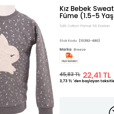
Kız Bebek Sweat
Füme (1.5-5 Yaş
%95 Cotton-Pamuk %5 Elastan
(10392-480)
Marka
:
Breeze
22,41 TL
45,83 TL
3,73 TL
'den başlayan taksitl