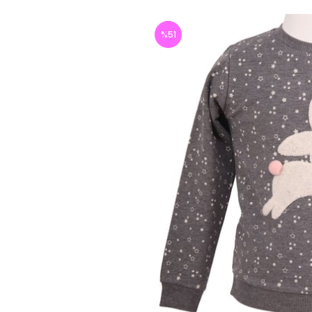
%
51
İndirim