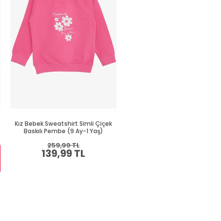
Kız Bebek Sweatshirt Simli Çiçek
Kız Bebek Sweatshirt Mutlu
Baskılı Pembe (9 Ay-1 Yaş)
Kedicikler Bej Melanj (4 Ay-1 Y
259,99 TL
319,99 TL
139,99 TL
174,99 TL