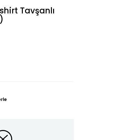
shirt Tavşanlı
)
erle