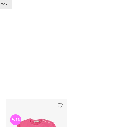
 YAZ
%46
%45