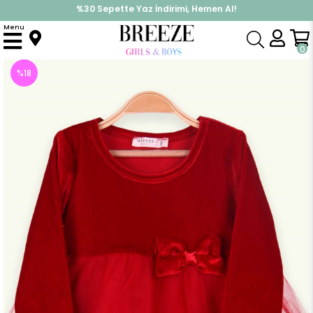
%30 Sepette Yaz İndirimi, Hemen Al!
İndirimlere ek %10 İndirimi Kap, Hemen Üye Ol!
Menu
Anasayfa
Kız Çocuk
Elbise Modelleri
Uzun Kol Elbise
Kız Bebek Kadife Elbise Tüllü Kırmızı (1.5 Yaş)
0
%
18
İndirim