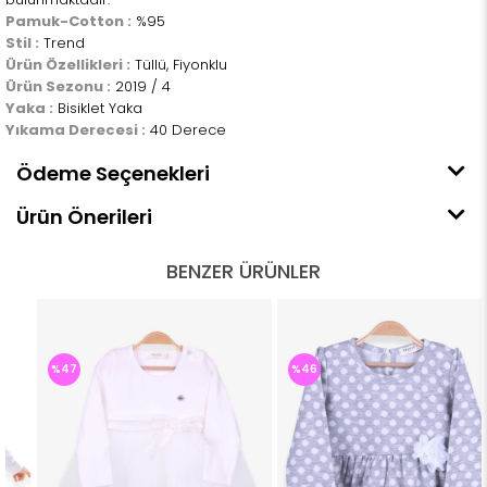
Pamuk-Cotton :
%95
Stil :
Trend
Ürün Özellikleri :
Tüllü, Fiyonklu
Ürün Sezonu :
2019 / 4
Yaka :
Bisiklet Yaka
Yıkama Derecesi :
40 Derece
Ödeme Seçenekleri
Ürün Önerileri
BENZER ÜRÜNLER
%47
%46