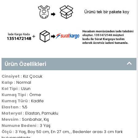
Ürün Özellikleri
Cinsiyet :
Kız Çocuk
Kalıp :
Normal
Kol Tipi :
Uzun
Kumaş Tipi :
Örme
Kumaş Türü :
Kadife
Elastan :
%5
Materyal :
Elastan, Pamuklu
Mevsim :
Sonbahar, Kış
Numune Bedeni :
3 Yaş
Ölçü :
3 Yaş, Boy 50 cm, En 27 cm, , Bedenler arası 3 cm fark
bulunmaktadır.