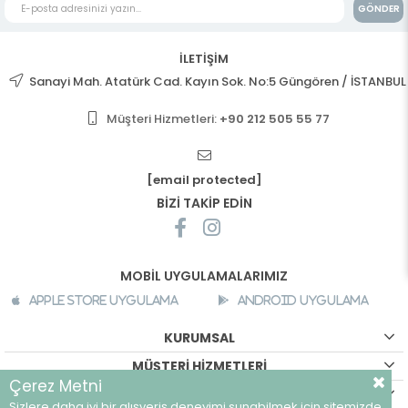
GÖNDER
İLETİŞİM
Sanayi Mah. Atatürk Cad. Kayın Sok. No:5 Güngören / İSTANBUL
Müşteri Hizmetleri:
+90 212 505 55 77
[email protected]
BİZİ TAKİP EDİN
MOBİL UYGULAMALARIMIZ
Apple Store Uygulama
Android Uygulama
KURUMSAL
MÜŞTERİ HİZMETLERİ
Çerez Metni
ALIŞVERİŞ BİLGİLERİ
Sizlere daha iyi bir alışveriş deneyimi sunabilmek için sitemizde