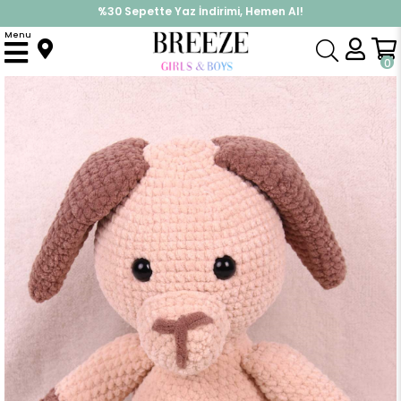
%30 Sepette Yaz İndirimi, Hemen Al!
İndirimlere ek %10 İndirimi Kap, Hemen Üye Ol!
Menu
Anasayfa
Yenidoğan
Oyuncaklar
Minik Köpek Amigurumi Organik Oyuncak Açık Kahverengi (Boy 50 cm)
0