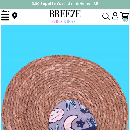
%30 Sepette Yaz İndirimi, Hemen Al!
İndirimlere ek %10 İndirimi Kap, Hemen Üye Ol!
Menu
Anasayfa
Aksesuar
Atkı & Bere
Yeni Doğan Bebek Şapkası Gece Temalı Füme (Standart)
0