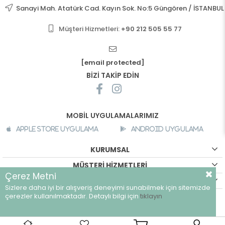
Sanayi Mah. Atatürk Cad. Kayın Sok. No:5 Güngören / İSTANBUL
Müşteri Hizmetleri:
+90 212 505 55 77
[email protected]
BİZİ TAKİP EDİN
MOBİL UYGULAMALARIMIZ
Apple Store Uygulama
Android Uygulama
KURUMSAL
MÜŞTERİ HİZMETLERİ
Çerez Metni
ALIŞVERİŞ BİLGİLERİ
Sizlere daha iyi bir alışveriş deneyimi sunabilmek için sitemizde
çerezler kullanılmaktadır. Detaylı bilgi için
tıklayın
©
breeze.com.tr - Tüm hakları saklıdır.