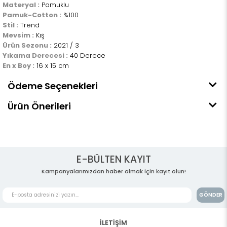
Materyal :
Pamuklu
Pamuk-Cotton :
%100
Stil :
Trend
Mevsim :
Kış
Ürün Sezonu :
2021 / 3
Yıkama Derecesi :
40 Derece
En x Boy :
16 x 15 cm
Ödeme Seçenekleri
Ürün Önerileri
E-BÜLTEN KAYIT
Kampanyalarımızdan haber almak için kayıt olun!
GÖNDER
İLETİŞİM