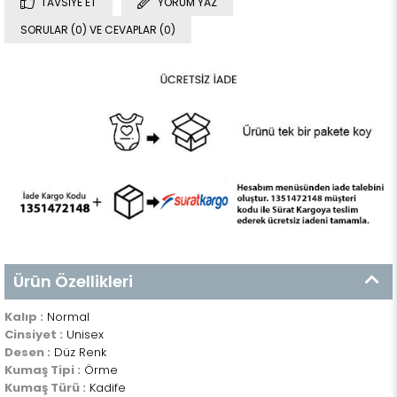
TAVSIYE ET
YORUM YAZ
SORULAR (0) VE CEVAPLAR (0)
Ürün Özellikleri
Kalıp :
Normal
Cinsiyet :
Unisex
Desen :
Düz Renk
Kumaş Tipi :
Örme
Kumaş Türü :
Kadife