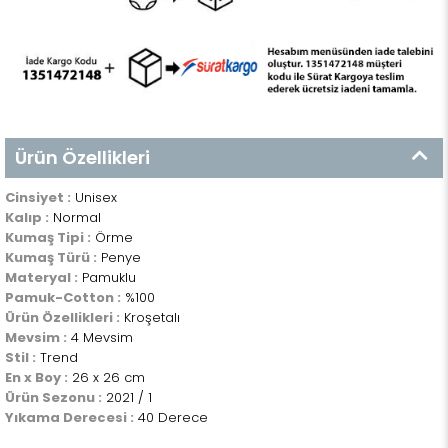
Ürün Özellikleri
Cinsiyet :
Unisex
Kalıp :
Normal
Kumaş Tipi :
Örme
Kumaş Türü :
Penye
Materyal :
Pamuklu
Pamuk-Cotton :
%100
Ürün Özellikleri :
Kroşetalı
Mevsim :
4 Mevsim
Stil :
Trend
En x Boy :
26 x 26 cm
Ürün Sezonu :
2021 / 1
Yıkama Derecesi :
40 Derece