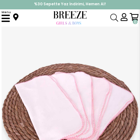
%30 Sepette Yaz İndirimi, Hemen Al!
İndirimlere ek %10 İndirimi Kap, Hemen Üye Ol!
Menu
Anasayfa
Yenidoğan
Mendil
Yenidoğan Bebe Ağız Mendili 5 li Kroşetalı Krem
0