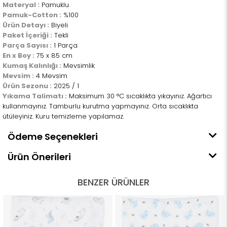
Materyal :
Pamuklu
Pamuk-Cotton :
%100
Ürün Detayı :
Biyeli
Paket İçeriği :
Tekli
Parça Sayısı :
1 Parça
En x Boy :
75 x 85 cm
Kumaş Kalınlığı :
Mevsimlik
Mevsim :
4 Mevsim
Ürün Sezonu :
2025 / 1
Yıkama Talimatı :
Maksimum 30 °C sıcaklıkta yıkayınız. Ağartıcı
kullanmayınız. Tamburlu kurutma yapmayınız. Orta sıcaklıkta
ütüleyiniz. Kuru temizleme yapılamaz.
Ödeme Seçenekleri
Ürün Önerileri
BENZER ÜRÜNLER