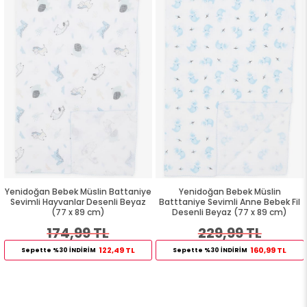
Yenidoğan Bebek Müslin Battaniye
Yenidoğan Bebek Müslin
Sevimli Hayvanlar Desenli Beyaz
Batttaniye Sevimli Anne Bebek Fil
(77 x 89 cm)
Desenli Beyaz (77 x 89 cm)
174,99 TL
229,99 TL
122,49 TL
160,99 TL
Sepette %30 İNDİRİM
Sepette %30 İNDİRİM