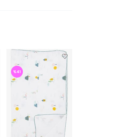
%41
%42