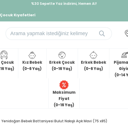
%30 Sepette Yaz İndirimi, Hemen Al!
İndirimlere ek %10 İndirimi Kap, Hemen Üye Ol!
 Çocuk Kıyafetleri
z Çocuk
Kız Bebek
Erkek Çocuk
Erkek Bebek
Pijama 
16 Yaş)
(0-6 Yaş)
(0-16 Yaş)
(0-6 Yaş)
Giy
(0-14 
Maksimum
Fiyat
(0-16 Yaş)
Yenidoğan Bebek Battaniyesi Bulut Nakışlı Açık Mavi (75 x85)