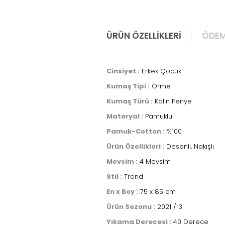
ÜRÜN ÖZELLIKLERI
ÖDEM
Cinsiyet :
Erkek Çocuk
Kumaş Tipi :
Örme
Kumaş Türü :
Kalın Penye
Materyal :
Pamuklu
Pamuk-Cotton :
%100
Ürün Özellikleri :
Desenli, Nakışlı
Mevsim :
4 Mevsim
Stil :
Trend
En x Boy :
75 x 85 cm
Ürün Sezonu :
2021 / 3
Yıkama Derecesi :
40 Derece