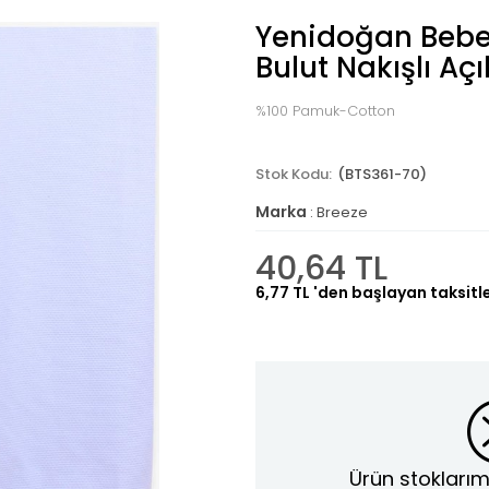
Yenidoğan Bebe
Bulut Nakışlı Aç
%100 Pamuk-Cotton
(BTS361-70)
Marka
:
Breeze
40,64 TL
6,77 TL
'den başlayan taksitl
Ürün stoklarım