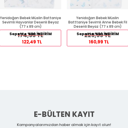
Yenidoğan Bebek Müslin Battaniye
Yenidoğan Bebek Müslin
Sevimli Hayvanlar Desenli Beyaz
Batttaniye Sevimli Anne Bebek Fil
(77 x 89 cm)
Desenli Beyaz (77 x 89 cm)
Sepette %30 İNDİRİM
174,99 TL
Sepette %30 İNDİRİM
229,99 TL
122,49 TL
160,99 TL
E-BÜLTEN KAYIT
Kampanyalarımızdan haber almak için kayıt olun!