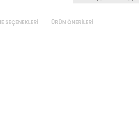
E SEÇENEKLERI
ÜRÜN ÖNERILERI