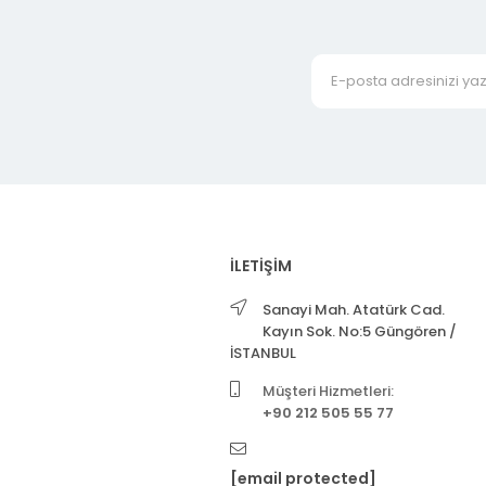
İLETİŞİM
Sanayi Mah. Atatürk Cad.
Kayın Sok. No:5 Güngören /
İSTANBUL
Müşteri Hizmetleri:
+90 212 505 55 77
[email protected]