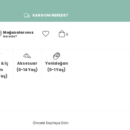
KARGOM NEREDE?
Mağazalarımız
0
Nerede?
& İç
Aksesuar
Yenidoğan
im
(0-14 Yaş)
(0-1 Yaş)
Yaş)
Önceki Sayfaya Dön