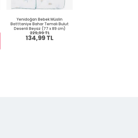
Yenidoğan Bebek Müslin
Yenidoğan Bebek Battaniyes
Batttaniye Bahar Temalı Bulut
Yılbaşı Temalı Ekru (75 x 85 c
Desenli Beyaz (77 x 89 cm)
229,99 TL
319,99 TL
134,99 TL
184,99 TL