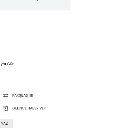
ynı Gün
KARŞILAŞTIR
GELINCE HABER VER
 YAZ