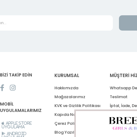
BİZİ TAKİP EDİN
KURUMSAL
MÜŞTERİ Hİ
Hakkımızda
Whatsapp De
Mağazalarımız
Teslimat
MOBİL
KVK ve Gizlilik Politikası
İptal, İade, D
UYGULAMALARIMIZ
Kapıda Nakit Ödeme
Destek Talep
Çerez Politikası
Apple Store
Uygulama
Blog Yazıları
Android