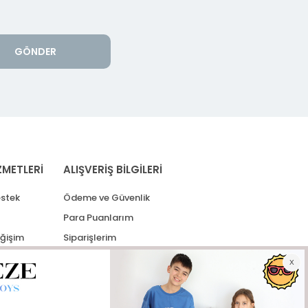
GÖNDER
ZMETLERİ
ALIŞVERİŞ BİLGİLERİ
stek
Ödeme ve Güvenlik
Para Puanlarım
eğişim
Siparişlerim
lerim
Kargo Takip
İade Taleplerim