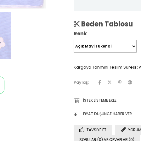
Beden Tablosu
Renk
Kargoya Tahmini Teslim Süresi
:
A
Paylaş:
İSTEK LISTEME EKLE
FIYAT DÜŞÜNCE HABER VER
TAVSIYE ET
YORUM
SORULAR (0) VE CEVAPLAR (0)