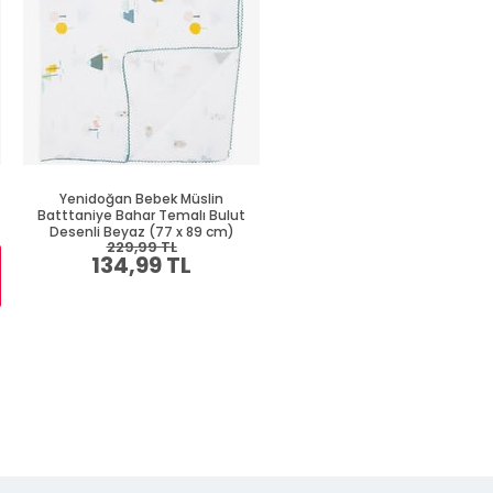
Yenidoğan Bebek Müslin
Yenidoğan Bebek Battaniyes
Batttaniye Bahar Temalı Bulut
Yılbaşı Temalı Ekru (75 x 85 c
Desenli Beyaz (77 x 89 cm)
229,99 TL
319,99 TL
134,99 TL
184,99 TL