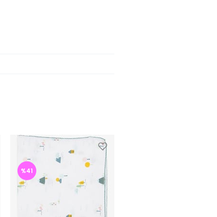
%41
%42