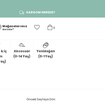
KARGOM NEREDE?
Mağazalarımız
0
Nerede?
& İç
Aksesuar
Yenidoğan
im
(0-14 Yaş)
(0-1 Yaş)
Yaş)
Önceki Sayfaya Dön