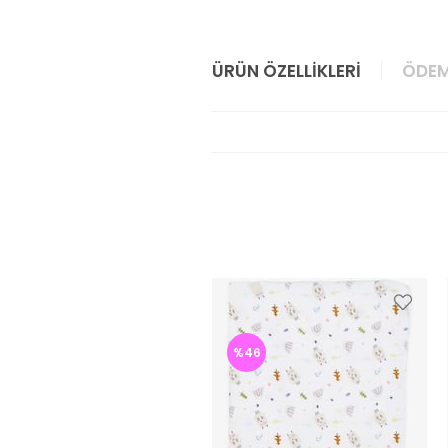
ÜRÜN ÖZELLIKLERI
ÖDEM
%46