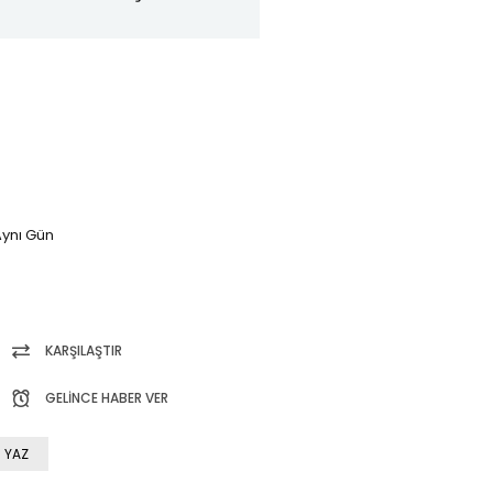
ynı Gün
KARŞILAŞTIR
GELINCE HABER VER
 YAZ