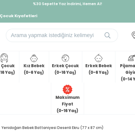
%30 Sepette Yaz İndirimi, Hemen Al!
İndirimlere ek %10 İndirimi Kap, Hemen Üye Ol!
 Çocuk Kıyafetleri
z Çocuk
Kız Bebek
Erkek Çocuk
Erkek Bebek
Pijama 
16 Yaş)
(0-6 Yaş)
(0-16 Yaş)
(0-6 Yaş)
Giy
(0-14 
Maksimum
Fiyat
(0-16 Yaş)
Yenidoğan Bebek Battaniyesi Desenli Ekru (77 x 87 cm)