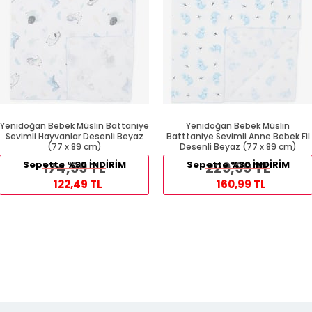
Yenidoğan Bebek Müslin Battaniye
Yenidoğan Bebek Müslin
Sevimli Hayvanlar Desenli Beyaz
Batttaniye Sevimli Anne Bebek Fil
(77 x 89 cm)
Desenli Beyaz (77 x 89 cm)
Sepette %30 İNDİRİM
174,99 TL
Sepette %30 İNDİRİM
229,99 TL
122,49 TL
160,99 TL