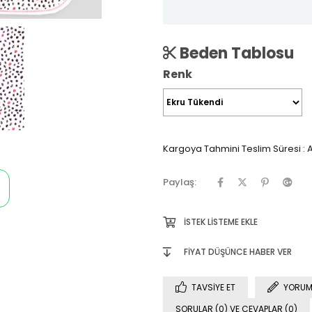
Beden Tablosu
Renk
Kargoya Tahmini Teslim Süresi
:
A
Paylaş:
İSTEK LISTEME EKLE
FIYAT DÜŞÜNCE HABER VER
TAVSIYE ET
YORUM
SORULAR (0) VE CEVAPLAR (0)