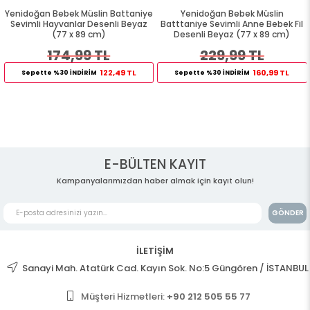
Yenidoğan Bebek Müslin Battaniye
Yenidoğan Bebek Müslin
Sevimli Hayvanlar Desenli Beyaz
Batttaniye Sevimli Anne Bebek Fil
(77 x 89 cm)
Desenli Beyaz (77 x 89 cm)
174,99 TL
229,99 TL
122,49 TL
160,99 TL
Sepette %30 İNDİRİM
Sepette %30 İNDİRİM
E-BÜLTEN KAYIT
Kampanyalarımızdan haber almak için kayıt olun!
GÖNDER
İLETİŞİM
Sanayi Mah. Atatürk Cad. Kayın Sok. No:5 Güngören / İSTANBUL
Müşteri Hizmetleri:
+90 212 505 55 77