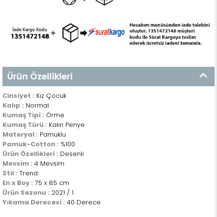
Ürün Özellikleri
Cinsiyet :
Kız Çocuk
Kalıp :
Normal
Kumaş Tipi :
Örme
Kumaş Türü :
Kalın Penye
Materyal :
Pamuklu
Pamuk-Cotton :
%100
Ürün Özellikleri :
Desenli
Mevsim :
4 Mevsim
Stil :
Trend
En x Boy :
75 x 85 cm
Ürün Sezonu :
2021 / 1
Yıkama Derecesi :
40 Derece