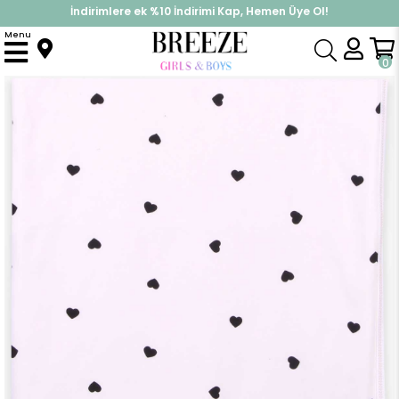
İndirimlere ek %10 İndirimi Kap, Hemen Üye Ol!
%30 Sepette Yaz İndirimi, Hemen Al!
Menu
Anasayfa
Yenidoğan
Battaniye
Yenidoğan Bebek Battaniyesi Kalpli Krem (75 x 85 cm)
0