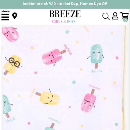
İndirimlere ek %10 İndirimi Kap, Hemen Üye Ol!
%30 Sepette Yaz İndirimi, Hemen Al!
Menu
Anasayfa
Yenidoğan
Battaniye
Müslin Yenidoğan Bebek Battaniyesi Dondurmalı Sarı (76 × 95 cm)
0