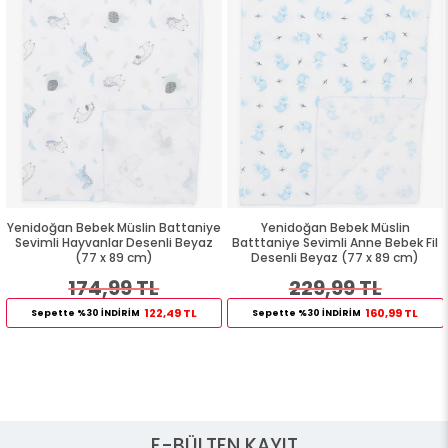
Yenidoğan Bebek Müslin Battaniye
Yenidoğan Bebek Müslin
Sevimli Hayvanlar Desenli Beyaz
Batttaniye Sevimli Anne Bebek Fil
(77 x 89 cm)
Desenli Beyaz (77 x 89 cm)
174,99 TL
229,99 TL
122,49 TL
160,99 TL
Sepette %30 İNDİRİM
Sepette %30 İNDİRİM
E-BÜLTEN KAYIT