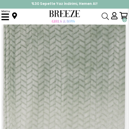
%30 Sepette Yaz İndirimi, Hemen Al!
İndirimlere ek %10 İndirimi Kap, Hemen Üye Ol!
Menu
Anasayfa
Yenidoğan
Battaniye
Yenidoğan Bebek Battaniyesi Renk Geçişli Yeşil
0