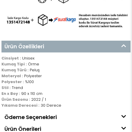
Ürün Özellikleri
Cinsiyet :
Unisex
Kumaş Tipi :
Örme
Kumaş Türü :
Peluş
Materyal :
Polyester
Polyester :
%100
Stil :
Trend
En x Boy :
90 x 110 cm
Ürün Sezonu :
2022 / 1
Yıkama Derecesi :
30 Derece
Ödeme Seçenekleri
Ürün Önerileri