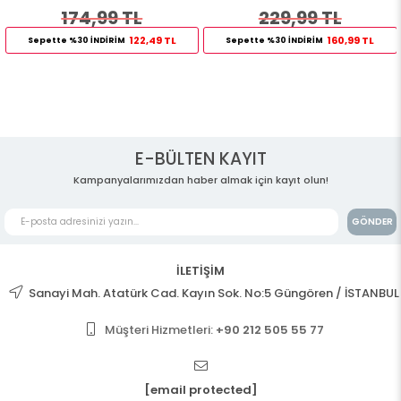
174,99 TL
229,99 TL
122,49 TL
160,99 TL
Sepette %30 İNDİRİM
Sepette %30 İNDİRİM
E-BÜLTEN KAYIT
Kampanyalarımızdan haber almak için kayıt olun!
GÖNDER
İLETİŞİM
Sanayi Mah. Atatürk Cad. Kayın Sok. No:5 Güngören / İSTANBUL
Müşteri Hizmetleri:
+90 212 505 55 77
[email protected]