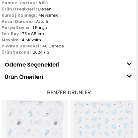
Pamuk-Cotton :
%100
Ürün Özellikleri :
Desenli
Kumaş Kalınlığı :
Mevsimlik
Astar Durumu :
Astarlı
Parça Sayısı :
1 Parça
En x Boy :
75 x 85 cm
Mevsim :
4 Mevsim
Yıkama Derecesi :
40 Derece
Ürün Sezonu :
2024 / 3
Ödeme Seçenekleri
Ürün Önerileri
BENZER ÜRÜNLER