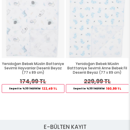
Yenidoğan Bebek Müslin Battaniye
Yenidoğan Bebek Müslin
Sevimli Hayvanlar Desenli Beyaz
Batttaniye Sevimli Anne Bebek Fil
(77 x 89 cm)
Desenli Beyaz (77 x 89 cm)
174,99 TL
229,99 TL
122,49 TL
160,99 TL
Sepette %30 İNDİRİM
Sepette %30 İNDİRİM
E-BÜLTEN KAYIT