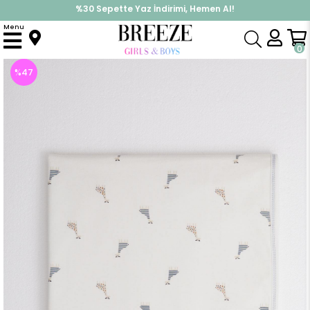
%30 Sepette Yaz İndirimi, Hemen Al!
İndirimlere ek %10 İndirimi Kap, Hemen Üye Ol!
Menu
Anasayfa
Yenidoğan
Battaniye
Yenidoğan Bebek Battaniyesi Sevimli Zürafalar Desenli Ekru (Standart)
0
%
47
İndirim