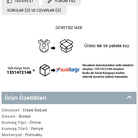
TAVSIYE ET
YORUM YAZ
SORULAR (0) VE CEVAPLAR (0)
Ürün Özellikleri
Cinsiyet :
Erkek Bebek
Desen :
Baskılı
Kumaş Tipi :
Örme
Kumaş Türü :
Penye
Materyal :
Pamuklu