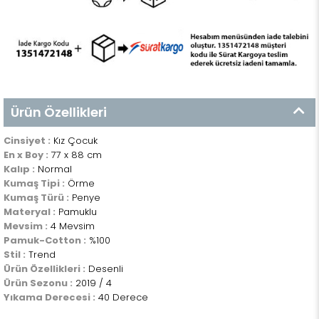
Ürün Özellikleri
Cinsiyet :
Kız Çocuk
En x Boy :
77 x 88 cm
Kalıp :
Normal
Kumaş Tipi :
Örme
Kumaş Türü :
Penye
Materyal :
Pamuklu
Mevsim :
4 Mevsim
Pamuk-Cotton :
%100
Stil :
Trend
Ürün Özellikleri :
Desenli
Ürün Sezonu :
2019 / 4
Yıkama Derecesi :
40 Derece