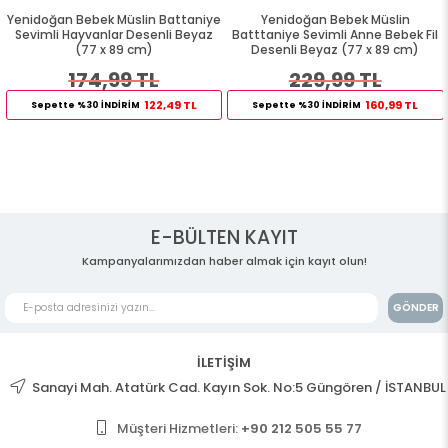
Yenidoğan Bebek Müslin Battaniye
Yenidoğan Bebek Müslin
Sevimli Hayvanlar Desenli Beyaz
Batttaniye Sevimli Anne Bebek Fil
(77 x 89 cm)
Desenli Beyaz (77 x 89 cm)
174,99 TL
229,99 TL
122,49 TL
160,99 TL
Sepette %30 İNDİRİM
Sepette %30 İNDİRİM
E-BÜLTEN KAYIT
Kampanyalarımızdan haber almak için kayıt olun!
GÖNDER
İLETİŞİM
Sanayi Mah. Atatürk Cad. Kayın Sok. No:5 Güngören / İSTANBUL
Müşteri Hizmetleri:
+90 212 505 55 77