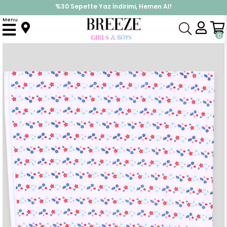
%30 Sepette Yaz İndirimi, Hemen Al!
İndirimlere ek %10 İndirimi Kap, Hemen Üye Ol!
Menu
Anasayfa
Yenidoğan
Battaniye
Yenidoğan Bebek Battaniyesi Çiçekli Ekru (77 x 88 cm)
0