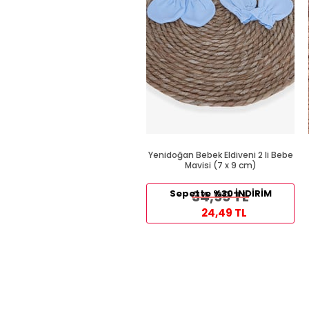
Yenidoğan Bebek Eldiveni 2 li Bebe
Mavisi (7 x 9 cm)
Sepette %30 İNDİRİM
34,99 TL
24,49 TL