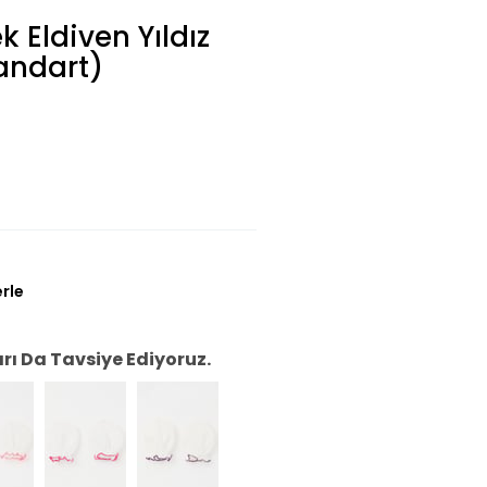
 Eldiven Yıldız
tandart)
erle
ı Da Tavsiye Ediyoruz.