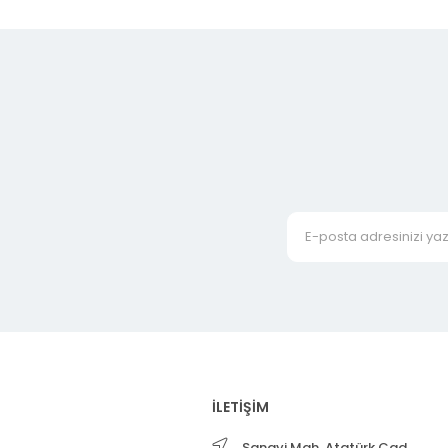
İLETİŞİM
Sanayi Mah. Atatürk Cad.