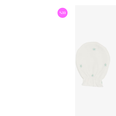
%
33
İndirim