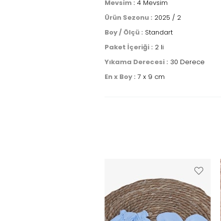
Mevsim :
4 Mevsim
Ürün Sezonu :
2025 / 2
Boy / Ölçü :
Standart
Paket İçeriği :
2 li
Yıkama Derecesi :
30 Derece
En x Boy :
7 x 9 cm