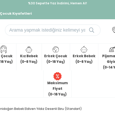
%30 Sepette Yaz İndirimi, Hemen Al!
İndirimlere ek %10 İndirimi Kap, Hemen Üye Ol!
 Çocuk Kıyafetleri
z Çocuk
Kız Bebek
Erkek Çocuk
Erkek Bebek
Pijama 
16 Yaş)
(0-6 Yaş)
(0-16 Yaş)
(0-6 Yaş)
Giy
(0-14 
Maksimum
Fiyat
(0-16 Yaş)
nidoğan Bebek Eldiven Yıldız Desenli Ekru (Standart)