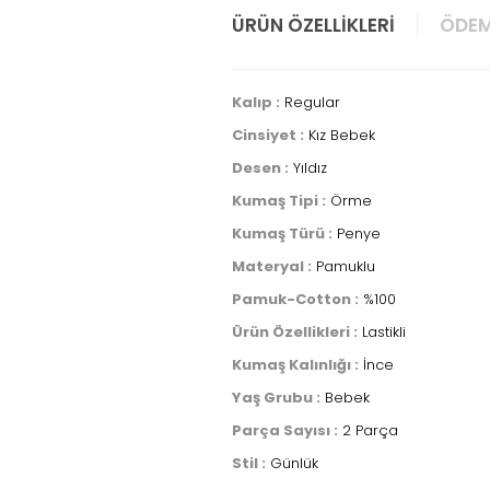
ÜRÜN ÖZELLIKLERI
ÖDEM
Kalıp :
Regular
Cinsiyet :
Kız Bebek
Desen :
Yıldız
Kumaş Tipi :
Örme
Kumaş Türü :
Penye
Materyal :
Pamuklu
Pamuk-Cotton :
%100
Ürün Özellikleri :
Lastikli
Kumaş Kalınlığı :
İnce
Yaş Grubu :
Bebek
Parça Sayısı :
2 Parça
Stil :
Günlük