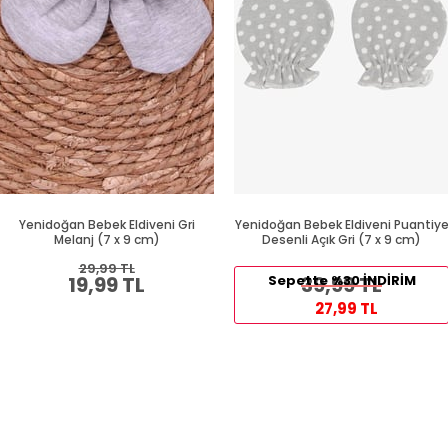
Yenidoğan Bebek Eldiveni Gri
Yenidoğan Bebek Eldiveni Puantiy
Melanj (7 x 9 cm)
Desenli Açık Gri (7 x 9 cm)
29,99 TL
19,99 TL
Sepette %30 İNDİRİM
39,99 TL
27,99 TL