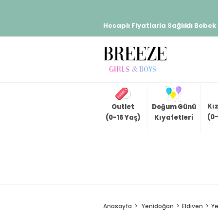
Hesaplı Fiyatlarla Sağlıklı Bebek
Kı
Outlet
Doğum Günü
(0-
(0-16 Yaş)
Kıyafetleri
Anasayfa
Yenidoğan
Eldiven
Ye