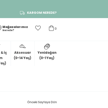
KARGOM NEREDE?
Mağazalarımız
0
Nerede?
& İç
Aksesuar
Yenidoğan
im
(0-14 Yaş)
(0-1 Yaş)
Yaş)
Önceki Sayfaya Dön