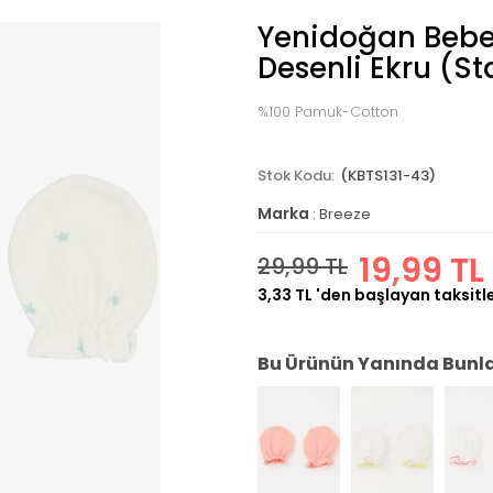
Yenidoğan Bebek
Desenli Ekru (S
%100 Pamuk-Cotton
(KBTS131-43)
Marka
:
Breeze
19,99 TL
29,99 TL
3,33 TL
'den başlayan taksitl
Bu Ürünün Yanında Bunlar