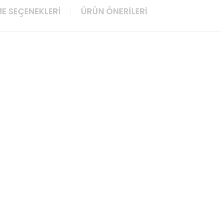
E SEÇENEKLERI
ÜRÜN ÖNERILERI