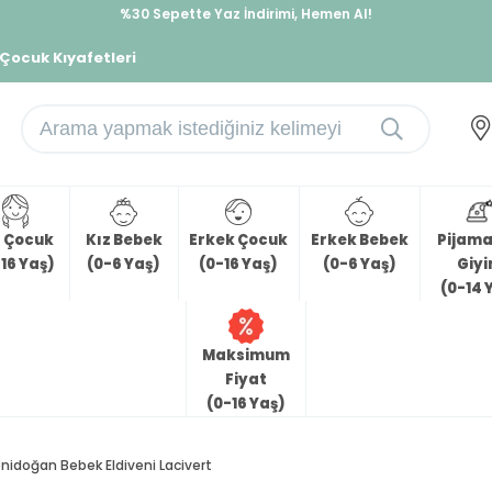
%30 Sepette Yaz İndirimi, Hemen Al!
İndirimlere ek %10 İndirimi Kap, Hemen Üye Ol!
 Çocuk Kıyafetleri
z Çocuk
Kız Bebek
Erkek Çocuk
Erkek Bebek
Pijama 
16 Yaş)
(0-6 Yaş)
(0-16 Yaş)
(0-6 Yaş)
Giy
(0-14 
Maksimum
Fiyat
(0-16 Yaş)
nidoğan Bebek Eldiveni Lacivert