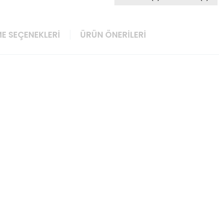
E SEÇENEKLERI
ÜRÜN ÖNERILERI