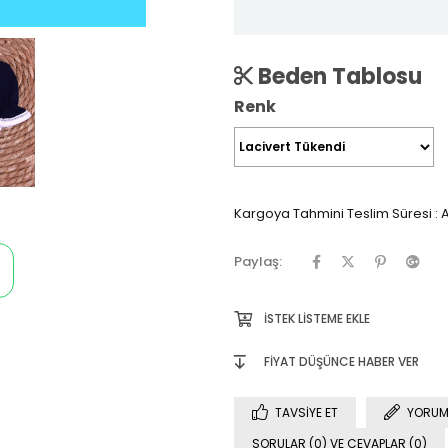
Beden Tablosu
Renk
Kargoya Tahmini Teslim Süresi
:
A
Paylaş:
İSTEK LISTEME EKLE
FIYAT DÜŞÜNCE HABER VER
TAVSIYE ET
YORUM
SORULAR (0) VE CEVAPLAR (0)