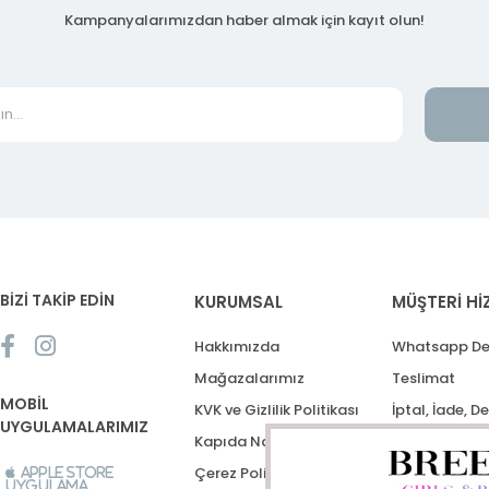
Kampanyalarımızdan haber almak için kayıt olun!
BİZİ TAKİP EDİN
KURUMSAL
MÜŞTERİ Hİ
Hakkımızda
Whatsapp De
Mağazalarımız
Teslimat
MOBİL
KVK ve Gizlilik Politikası
İptal, İade, D
UYGULAMALARIMIZ
Kapıda Nakit Ödeme
Destek Talep
Çerez Politikası
Apple Store
Uygulama