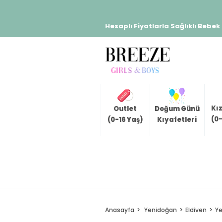
Hesaplı Fiyatlarla Sağlıklı Bebek
Kı
Outlet
Doğum Günü
(0-
(0-16 Yaş)
Kıyafetleri
Anasayfa
Yenidoğan
Eldiven
Ye