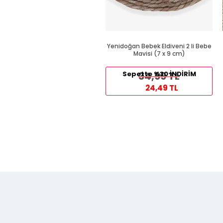
Yenidoğan Bebek Eldiveni 2 li Bebe
Mavisi (7 x 9 cm)
Sepette %30 İNDİRİM
34,99 TL
24,49 TL