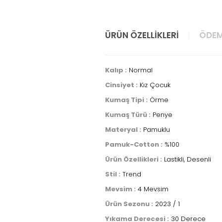
ÜRÜN ÖZELLIKLERI
ÖDEM
Kalıp :
Normal
Cinsiyet :
Kız Çocuk
Kumaş Tipi :
Örme
Kumaş Türü :
Penye
Materyal :
Pamuklu
Pamuk-Cotton :
%100
Ürün Özellikleri :
Lastikli, Desenli
Stil :
Trend
Mevsim :
4 Mevsim
Ürün Sezonu :
2023 / 1
Yıkama Derecesi :
30 Derece