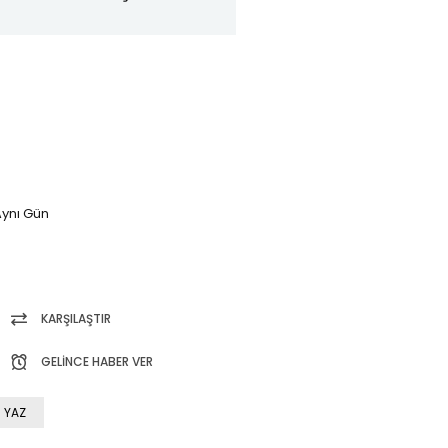
ynı Gün
KARŞILAŞTIR
GELINCE HABER VER
 YAZ