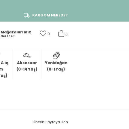
KARGOM NEREDE?
Mağazalarımız
0
0
Nerede?
& İç
Aksesuar
Yenidoğan
im
(0-14 Yaş)
(0-1 Yaş)
Yaş)
Önceki Sayfaya Dön