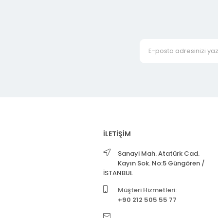
İLETİŞİM
Sanayi Mah. Atatürk Cad.
Kayın Sok. No:5 Güngören /
İSTANBUL
Müşteri Hizmetleri:
+90 212 505 55 77