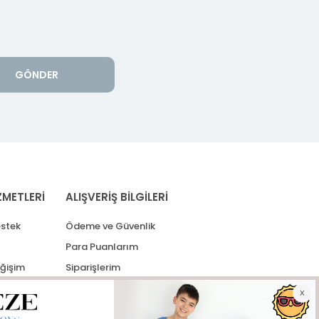
GÖNDER
ZMETLERİ
ALIŞVERİŞ BİLGİLERİ
stek
Ödeme ve Güvenlik
Para Puanlarım
eğişim
Siparişlerim
lerim
Kargo Takip
İade Taleplerim