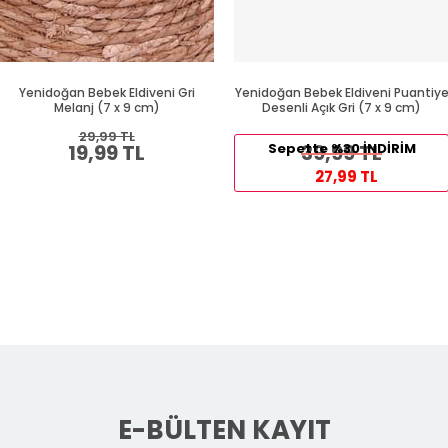
Yenidoğan Bebek Eldiveni Gri
Yenidoğan Bebek Eldiveni Puantiy
Melanj (7 x 9 cm)
Desenli Açık Gri (7 x 9 cm)
29,99 TL
19,99 TL
Sepette %30 İNDİRİM
39,99 TL
27,99 TL
E-BÜLTEN KAYIT