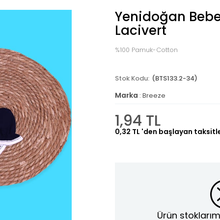
Yenidoğan Bebek
Lacivert
%100 Pamuk-Cotton
(BTS133.2-34)
Marka
:
Breeze
1,94 TL
0,32 TL
'den başlayan taksitl
Ürün stoklarım