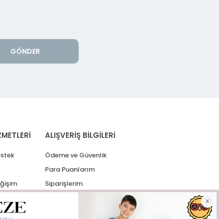
GÖNDER
ZMETLERİ
ALIŞVERİŞ BİLGİLERİ
stek
Ödeme ve Güvenlik
Para Puanlarım
eğişim
Siparişlerim
lerim
Kargo Takip
İade Taleplerim