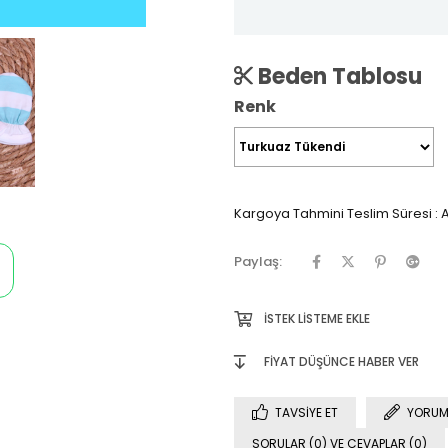
Beden Tablosu
Renk
Kargoya Tahmini Teslim Süresi
:
A
Paylaş:
İSTEK LISTEME EKLE
FIYAT DÜŞÜNCE HABER VER
TAVSIYE ET
YORUM
SORULAR (0) VE CEVAPLAR (0)