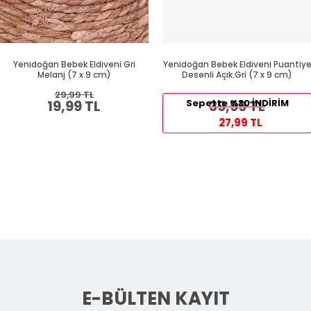
Yenidoğan Bebek Eldiveni Gri
Yenidoğan Bebek Eldiveni Puantiy
Melanj (7 x 9 cm)
Desenli Açık Gri (7 x 9 cm)
29,99 TL
19,99 TL
Sepette %30 İNDİRİM
39,99 TL
27,99 TL
E-BÜLTEN KAYIT