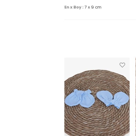
En x Boy :
7 x 9 cm