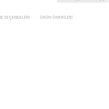
E SEÇENEKLERI
ÜRÜN ÖNERILERI