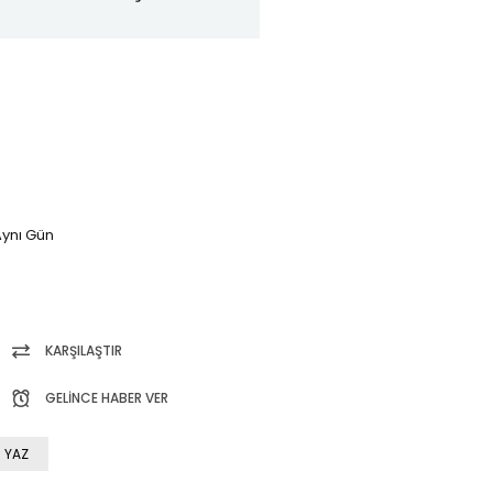
ynı Gün
KARŞILAŞTIR
GELINCE HABER VER
 YAZ