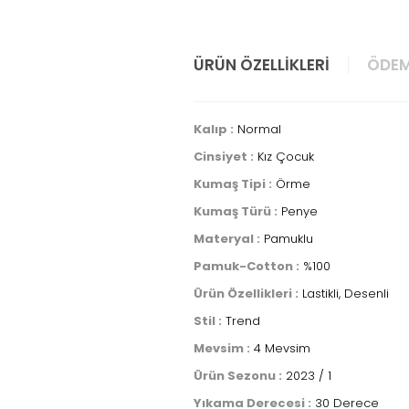
ÜRÜN ÖZELLIKLERI
ÖDEM
Kalıp :
Normal
Cinsiyet :
Kız Çocuk
Kumaş Tipi :
Örme
Kumaş Türü :
Penye
Materyal :
Pamuklu
Pamuk-Cotton :
%100
Ürün Özellikleri :
Lastikli, Desenli
Stil :
Trend
Mevsim :
4 Mevsim
Ürün Sezonu :
2023 / 1
Yıkama Derecesi :
30 Derece