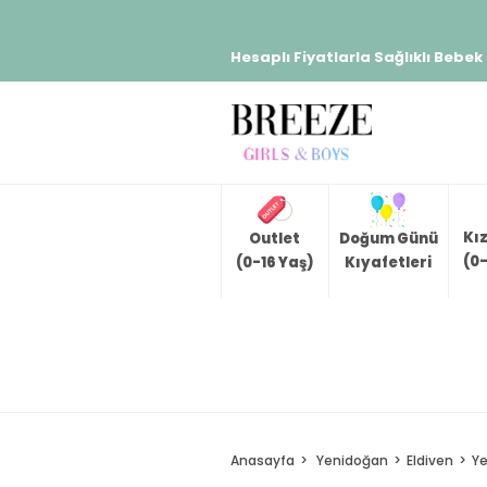
Hesaplı Fiyatlarla Sağlıklı Bebek
Kı
Outlet
Doğum Günü
(0-
(0-16 Yaş)
Kıyafetleri
Anasayfa
Yenidoğan
Eldiven
Ye