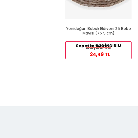
Yenidoğan Bebek Eldiveni 2 li Bebe
Mavisi (7 x 9 cm)
Sepette %30 İNDİRİM
34,99 TL
24,49 TL