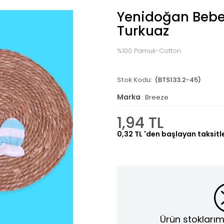
Yenidoğan Bebek
Turkuaz
%100 Pamuk-Cotton
(BTS133.2-45)
Marka
:
Breeze
1,94 TL
0,32 TL
'den başlayan taksitl
Ürün stoklarım