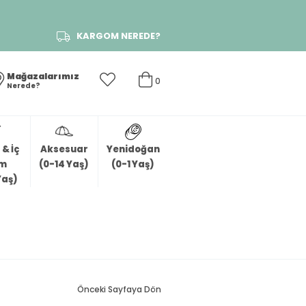
KARGOM NEREDE?
Mağazalarımız
0
Nerede?
& İç
Aksesuar
Yenidoğan
im
(0-14 Yaş)
(0-1 Yaş)
Yaş)
Önceki Sayfaya Dön