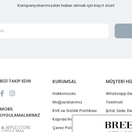
Kampanyalarımızdan haber almak için kayıt olun!
BİZİ TAKİP EDİN
KURUMSAL
MÜŞTERİ Hİ
Hakkımızda
Whatsapp De
Mağazalarımız
Teslimat
MOBİL
KVK ve Gizlilik Politikası
İptal, İade, D
UYGULAMALARIMIZ
Kapıda Nakit Ödeme
Destek Talep
Çerez Politikası
Apple Store
Uygulama