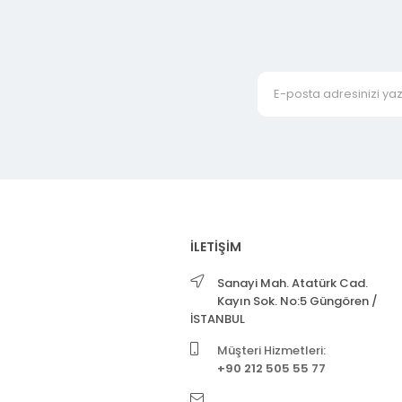
İLETİŞİM
Sanayi Mah. Atatürk Cad.
Kayın Sok. No:5 Güngören /
İSTANBUL
Müşteri Hizmetleri:
+90 212 505 55 77