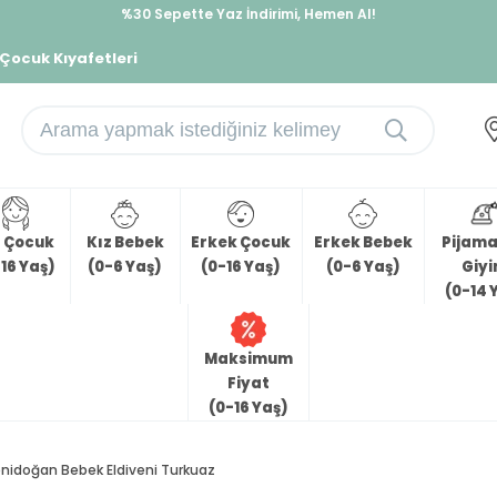
%30 Sepette Yaz İndirimi, Hemen Al!
İndirimlere ek %10 İndirimi Kap, Hemen Üye Ol!
 Çocuk Kıyafetleri
z Çocuk
Kız Bebek
Erkek Çocuk
Erkek Bebek
Pijama 
16 Yaş)
(0-6 Yaş)
(0-16 Yaş)
(0-6 Yaş)
Giy
(0-14 
Maksimum
Fiyat
(0-16 Yaş)
nidoğan Bebek Eldiveni Turkuaz