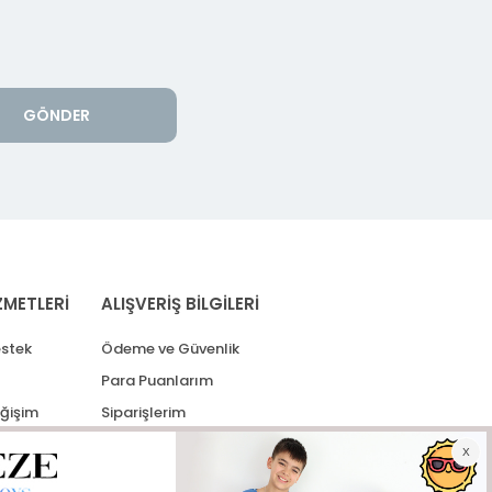
GÖNDER
ZMETLERİ
ALIŞVERİŞ BİLGİLERİ
stek
Ödeme ve Güvenlik
Para Puanlarım
eğişim
Siparişlerim
lerim
Kargo Takip
İade Taleplerim