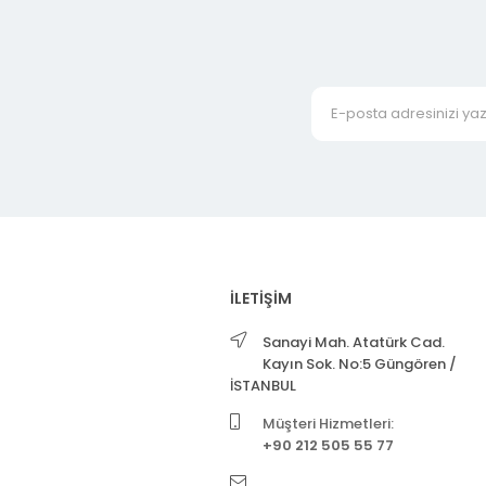
İLETİŞİM
Sanayi Mah. Atatürk Cad.
Kayın Sok. No:5 Güngören /
İSTANBUL
Müşteri Hizmetleri:
+90 212 505 55 77