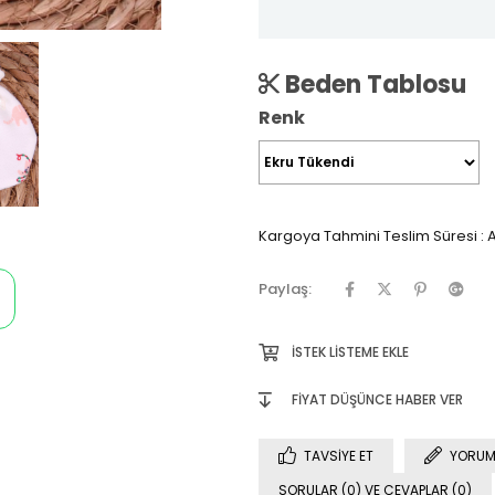
Beden Tablosu
Renk
Kargoya Tahmini Teslim Süresi
:
A
Paylaş:
İSTEK LISTEME EKLE
FIYAT DÜŞÜNCE HABER VER
TAVSIYE ET
YORUM
SORULAR (0) VE CEVAPLAR (0)