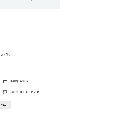
ynı Gün
KARŞILAŞTIR
GELINCE HABER VER
 YAZ