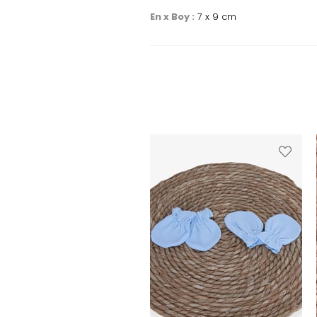
En x Boy :
7 x 9 cm