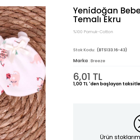
Yenidoğan Bebek
Temalı Ekru
%100 Pamuk-Cotton
(BTS133.16-43)
Marka
:
Breeze
6,01 TL
1,00 TL
'den başlayan taksitle
Ürün stoklarım