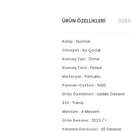
ÜRÜN ÖZELLIKLERI
ÖDEM
Kalıp :
Normal
Cinsiyet :
Kız Çocuk
Kumaş Tipi :
Örme
Kumaş Türü :
Penye
Materyal :
Pamuklu
Pamuk-Cotton :
%100
Ürün Özellikleri :
Lastikli, Desenli
Stil :
Trend
Mevsim :
4 Mevsim
Ürün Sezonu :
2023 / 1
Yıkama Derecesi :
30 Derece