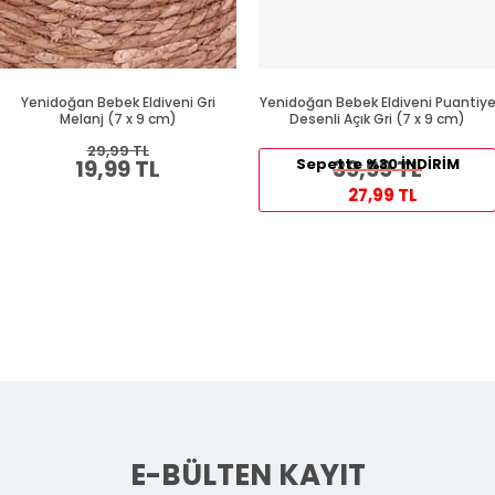
Yenidoğan Bebek Eldiveni Gri
Yenidoğan Bebek Eldiveni Puantiy
Melanj (7 x 9 cm)
Desenli Açık Gri (7 x 9 cm)
29,99 TL
19,99 TL
Sepette %30 İNDİRİM
39,99 TL
27,99 TL
E-BÜLTEN KAYIT