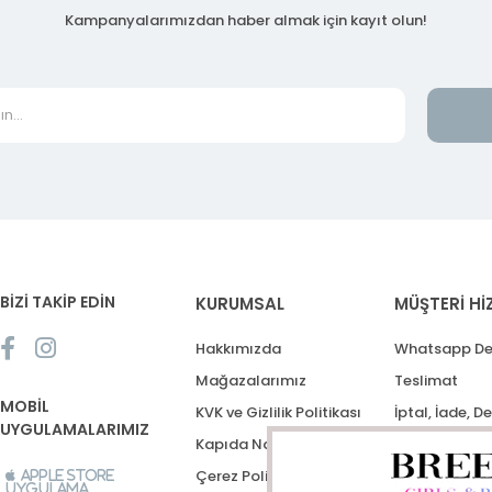
Kampanyalarımızdan haber almak için kayıt olun!
BİZİ TAKİP EDİN
KURUMSAL
MÜŞTERİ Hİ
Hakkımızda
Whatsapp De
Mağazalarımız
Teslimat
MOBİL
KVK ve Gizlilik Politikası
İptal, İade, D
UYGULAMALARIMIZ
Kapıda Nakit Ödeme
Destek Talep
Çerez Politikası
Apple Store
Uygulama