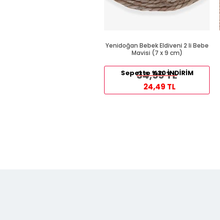
Yenidoğan Bebek Eldiveni 2 li Bebe
Mavisi (7 x 9 cm)
Sepette %30 İNDİRİM
34,99 TL
24,49 TL