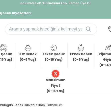
İndirimlere ek %10 İndirimi Kap, Hemen Üye Ol!
%30 Sepette Yaz İndirimi, Hemen Al!
 Çocuk Kıyafetleri
z Çocuk
Kız Bebek
Erkek Çocuk
Erkek Bebek
Pijama 
16 Yaş)
(0-6 Yaş)
(0-16 Yaş)
(0-6 Yaş)
Giy
(0-14 
Maksimum
Fiyat
(0-16 Yaş)
nidoğan Bebek Eldiveni Yılbaşı Temalı Ekru