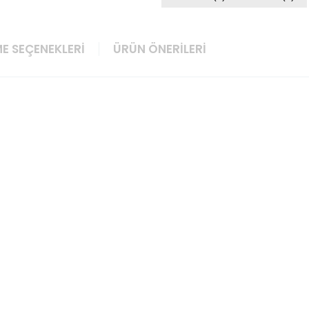
E SEÇENEKLERI
ÜRÜN ÖNERILERI