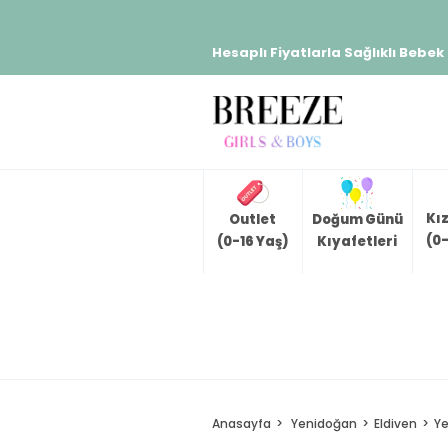
Hesaplı Fiyatlarla Sağlıklı Bebek
Kı
Outlet
Doğum Günü
(0-
(0-16 Yaş)
Kıyafetleri
Anasayfa
Yenidoğan
Eldiven
Ye