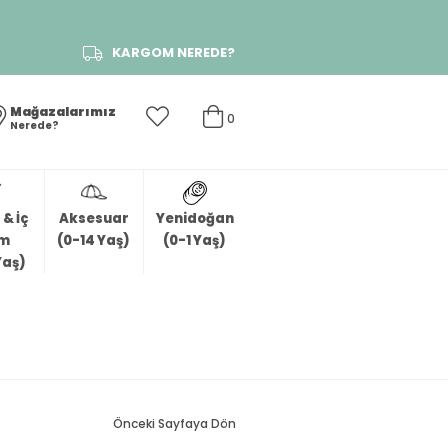
KARGOM NEREDE?
Mağazalarımız
0
Nerede?
& İç
Aksesuar
Yenidoğan
im
(0-14 Yaş)
(0-1 Yaş)
Yaş)
Önceki Sayfaya Dön