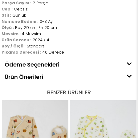
Parça Sayısı :
2 Parça
Cep :
Cepsiz
Stil :
Günlük
Numune Bedeni :
0-3 Ay
Ölçü :
Boy 29 cm, En 20 cm
Mevsim :
4 Mevsim
Ürün Sezonu :
2024 / 4
Boy / Ölçü :
Standart
Yıkama Derecesi :
40 Derece
Ödeme Seçenekleri
Ürün Önerileri
BENZER ÜRÜNLER