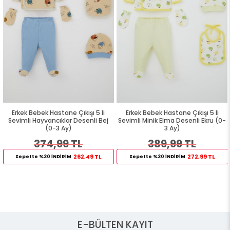
Erkek Bebek Hastane Çıkışı 5 li
Erkek Bebek Hastane Çıkışı 5 li
Sevimli Hayvancıklar Desenli Bej
Sevimli Minik Elma Desenli Ekru (0-
(0-3 Ay)
3 Ay)
374,99 TL
389,99 TL
262,49 TL
272,99 TL
Sepette %30 İNDİRİM
Sepette %30 İNDİRİM
E-BÜLTEN KAYIT