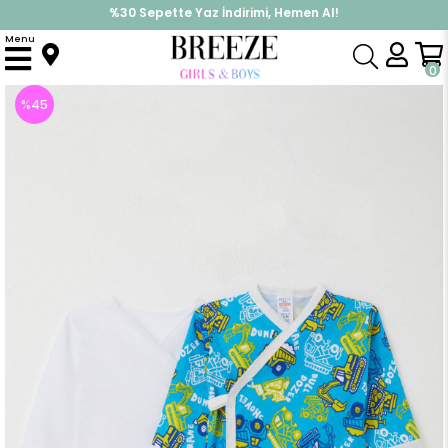
%30 Sepette Yaz İndirimi, Hemen Al!
İndirimlere ek %10 İndirimi Kap, Hemen Üye Ol!
Menu
Anasayfa
Erkek Bebek
Hastane Çıkışı
Yenidoğan Bebek İç Dış Çıtçıtlı 2 li Zıbın İş Makinası Desenli Mavi (0-3 Ay)
0
%
45
İndirim